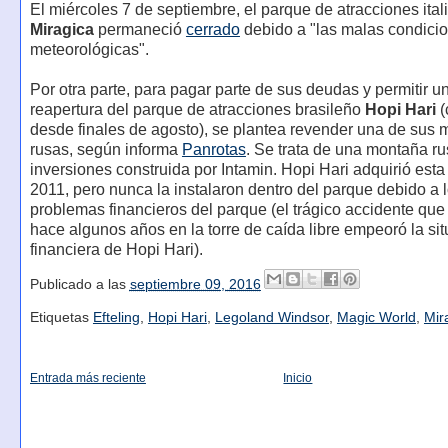
El miércoles 7 de septiembre, el parque de atracciones ital
Miragica
permaneció
cerrado
debido a "las malas condici
meteorológicas".
Por otra parte, para pagar parte de sus deudas y permitir u
reapertura del parque de atracciones brasileño
Hopi Hari
(
desde finales de agosto), se plantea revender una de sus
rusas, según informa
Panrotas
. Se trata de una montaña r
inversiones construida por Intamin. Hopi Hari adquirió esta
2011, pero nunca la instalaron dentro del parque debido a 
problemas financieros del parque (el trágico accidente que
hace algunos años en la torre de caída libre empeoró la si
financiera de Hopi Hari).
Publicado a las
septiembre 09, 2016
Etiquetas
Efteling
,
Hopi Hari
,
Legoland Windsor
,
Magic World
,
Mir
Entrada más reciente
Inicio