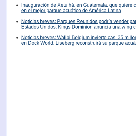
Inauguración de Xetulhá, en Guatemala, que quiere c
en el mejor parque acuático de América Latina
Noticias breves: Parques Reunidos podría vender pa
Estados Unidos, Kings Dominion anuncia una wing c
Noticias breves: Walibi Belgium invierte casi 35 mill
en Dock World, Liseberg reconstruirá su parque acuá