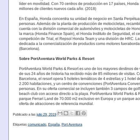
líder en movilidad. Con 70 centros de producción en 17 países, Honda M
millones de clientes nuevos cada año. (2018)
En España, Honda concentra su unidad de negocio en Santa Perpètua
personas. Además de la planta de producción de motocicletas, recambio
cuenta con la división comercial de automóviles y motocicletas de Hon
la marca (Honda Finance Spain), el Honda Instituto de Seguridad, el c
competición de Trial, el Repsol Honda Team y una división de HRC. La
dedicada a la comercialización de productos como motores fueraborda 
(Barcelona).
Sobre PortAventura World Parks & Resort
PortAventura World Parks & Resort es uno de los mayores destinos de v
de sus 24 años de historia ha recibido más de 85 millones de visitas. 
Barcelona, el resort opera 5 hoteles temáticos de 4 estrellas y 1 hotel 
2.200 habitaciones, y un centro de convenciones (PortAventura Conven
personas. En su oferta comercial se incluyen también 3 campos de gol
beach club con acceso directo a la playa. PortAventura World Parks & 
parque Ferrari Land de 70.000 m2 exclusivo en Europa y un parque ac
oferta de atracciones de referencia mundial.
Publicado a las
julio 29, 2019
Etiquetas
comunicado
,
España
,
Port Aventura