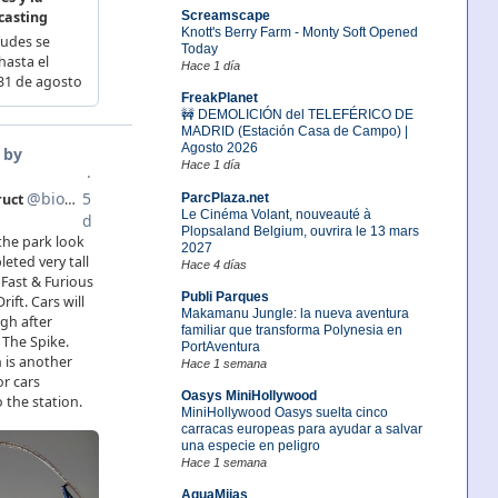
Screamscape
Knott's Berry Farm - Monty Soft Opened
Today
Hace 1 día
FreakPlanet
🚧 DEMOLICIÓN del TELEFÉRICO DE
MADRID (Estación Casa de Campo) |
Agosto 2026
Hace 1 día
ParcPlaza.net
Le Cinéma Volant, nouveauté à
Plopsaland Belgium, ouvrira le 13 mars
2027
Hace 4 días
Publi Parques
Makamanu Jungle: la nueva aventura
familiar que transforma Polynesia en
PortAventura
Hace 1 semana
Oasys MiniHollywood
MiniHollywood Oasys suelta cinco
carracas europeas para ayudar a salvar
una especie en peligro
Hace 1 semana
AquaMijas