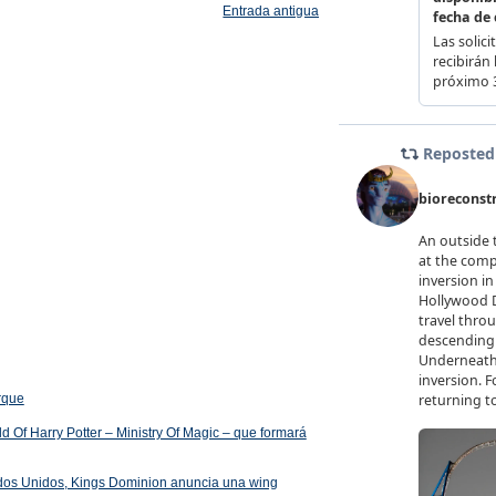
Entrada antigua
arque
 Of Harry Potter – Ministry Of Magic – que formará
ados Unidos, Kings Dominion anuncia una wing