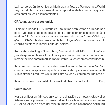
La incorporación de vehículos híbridos a la flota de PortAventura World
segura del plan de responsabilidad corporativa de la compañía, que e
ambiental en los desplazamientos.
CR-V, una apuesta sostenible
El modelo Honda CR-V Hybrid es una de las propuestas de Honda para
de los vehículos que comercialice en Europa cuenten con tecnologías de
modelo CR-V se encuentra en su consumo urbano de 5 litros/100 km, y
g/km. El CR-V híbrido cuenta con la tecnología i-MMD, un sistema excl
energía eléctrica la mayor parte del tiempo.
En palabras de Roger Solergibert, Director de la división de automóvi
y un después en la movilidad futura y el compromiso de la marca, con 
motor eléctrico como impulsador del vehículo, obtenemos consumos nu
Estamos plenamente convencidos que el acuerdo firmado con PortAven
compañías que apostamos por la sostenibilidad y el medio ambiente. P
suministrando productos de la más alta calidad y comprometidos con n
Este compromiso consolida la apuesta de Honda por la electrificación 
Sobre Honda
Honda es líder en fabricación y comercialización de motocicletas y el 
Además, es la primera compañía del sector de la automoción en desarro
el HondaJet, y es artífice del robot humanoide más avanzado del mund