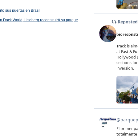
rto sus puertas en Brasil
 en Dock World, Liseberg reconstruirá su parque