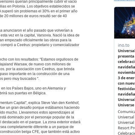
versores querían principalmente cubrir el vacío
ilias en Polonia. Los objetivos establecidos se
 superó sin problemas el 30% en el primer año
 de 20 millones de euros resultó ser de 40
a anunciaron el año pasado que volverían a
esta vez en la capital, Varsovia. Nació la idea de
han empezado oficialmente las obras para la
 compró a Ceetrus: propietario y comercializador
cho con los resultados: "Estamos orgullosos de
r Majaland Warsaw, de nuevo con millones de
s. por la asociación con Ceetrus, que brinda
paso importante en la construcción de una
os pero muy buscados ".
 en los Países Bajos, uno en Alemania y
rirá sus puertas en Bélgica.
mentum Capital", explica Steve Van den Kerkhof,
e fue un gran desafío porque estábamos haciendo
dido mucho. Llevaremos estos aprendizajes al
stá dominado por el personaje popular de la
 destacado en el parque. La zona exterior estará
 sea completamente diferente a un parque de
e construcción belga CFE, que también está activo