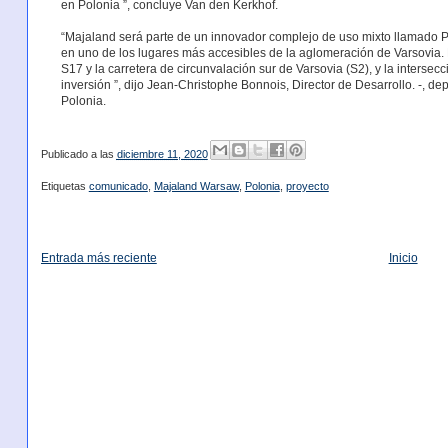
en Polonia ”, concluye Van den Kerkhof.
“Majaland será parte de un innovador complejo de uso mixto llamado Pr
en uno de los lugares más accesibles de la aglomeración de Varsovia. 
S17 y la carretera de circunvalación sur de Varsovia (S2), y la intersec
inversión ”, dijo Jean-Christophe Bonnois, Director de Desarrollo. -, 
Polonia.
Publicado a las
diciembre 11, 2020
Etiquetas
comunicado
,
Majaland Warsaw
,
Polonia
,
proyecto
Entrada más reciente
Inicio