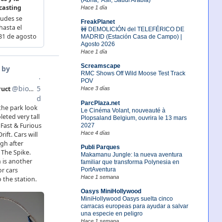
Hace 1 día
FreakPlanet
🚧 DEMOLICIÓN del TELEFÉRICO DE
MADRID (Estación Casa de Campo) |
Agosto 2026
Hace 1 día
Screamscape
RMC Shows Off Wild Moose Test Track
POV
Hace 3 días
ParcPlaza.net
Le Cinéma Volant, nouveauté à
Plopsaland Belgium, ouvrira le 13 mars
2027
Hace 4 días
Publi Parques
Makamanu Jungle: la nueva aventura
familiar que transforma Polynesia en
PortAventura
Hace 1 semana
Oasys MiniHollywood
MiniHollywood Oasys suelta cinco
carracas europeas para ayudar a salvar
una especie en peligro
Hace 1 semana