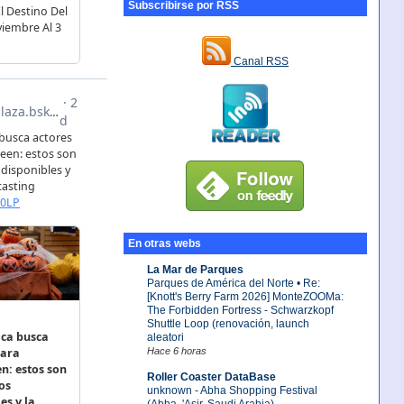
Subscribirse por RSS
Canal RSS
En otras webs
La Mar de Parques
Parques de América del Norte • Re:
[Knott's Berry Farm 2026] MonteZOOMa:
The Forbidden Fortress - Schwarzkopf
Shuttle Loop (renovación, launch
aleatori
Hace 6 horas
Roller Coaster DataBase
unknown - Abha Shopping Festival
(Abha, 'Asir, Saudi Arabia)