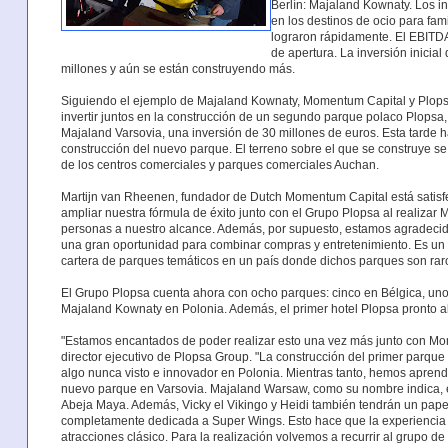
Berlín: Majaland Kownaty. Los in
en los destinos de ocio para fam
lograron rápidamente. El EBITDA
de apertura. La inversión inicial
millones y aún se están construyendo más.
Siguiendo el ejemplo de Majaland Kownaty, Momentum Capital y Plops
invertir juntos en la construcción de un segundo parque polaco Plopsa, 
Majaland Varsovia, una inversión de 30 millones de euros. Esta tarde 
construcción del nuevo parque. El terreno sobre el que se construye se
de los centros comerciales y parques comerciales Auchan.
Martijn van Rheenen, fundador de Dutch Momentum Capital está satisfe
ampliar nuestra fórmula de éxito junto con el Grupo Plopsa al realiza
personas a nuestro alcance. Además, por supuesto, estamos agradecido
una gran oportunidad para combinar compras y entretenimiento. Es un 
cartera de parques temáticos en un país donde dichos parques son rar
El Grupo Plopsa cuenta ahora con ocho parques: cinco en Bélgica, uno
Majaland Kownaty en Polonia. Además, el primer hotel Plopsa pronto ab
"Estamos encantados de poder realizar esto una vez más junto con Mo
director ejecutivo de Plopsa Group. "La construcción del primer parqu
algo nunca visto e innovador en Polonia. Mientras tanto, hemos apren
nuevo parque en Varsovia. Majaland Warsaw, como su nombre indica, e
Abeja Maya. Además, Vicky el Vikingo y Heidi también tendrán un papel
completamente dedicada a Super Wings. Esto hace que la experiencia
atracciones clásico. Para la realización volvemos a recurrir al grupo d