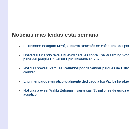
Noticias más leídas esta semana
El Tibidabo inaugura Merlí, la nueva atracción de caída libre del p
Universal Orlando revela nuevos detalles sobre The Wizarding World
parte del parque Universal Epic Universe en 2025
Noticias breves: Parques Reunidos podría vender parques de Est
coaster, …
El primer parque temático totalmente dedicado a los Pitufos ha abie
Noticias breves: Walibi Belgium invierte casi 35 millones de euros
acuático, …