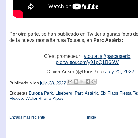
Por otra parte, se han publicado en Twitter algunas fotos d
de la nueva montaña rusa Toutatis, en
Parc Astérix
:
C’est prometteur !
#toutatis
#parcasterix
pic.twitter.com/y91pQ1B66W
— Olivier Acker (@BorisBnp)
July 25, 2022
Publicado a las
julio 28, 2022
Etiquetas
Europa Park
,
Liseberg
,
Parc Astérix
,
Six Flags Fiesta T
México
,
Walibi Rhône-Alpes
Entrada más reciente
Inicio