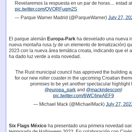
Revelaremos la respuesta en un par de horas… estad a
pic.twitter.com/QVORFuqm2S
— Parque Warner Madrid (@ParqueWarner)
July 27, 20
El parque alemán
Europa-Park
ha desvelado una nueva i
nueva montaña rusa (y de un elemento de tematización) qu
2023 con la nueva área temática croata, indicando que el 
ha dado luz verde a esta novedad.
The Rust municipal council has approved the building a
for our new roller coaster in the upcoming Croatian theme
promises to be yet another spectacular highlight 
@europa_park
and
@mackridescom
!
pic.twitter.com/6WC6rwAEF9
— Michael Mack (@MichaelMack)
July 27, 202
Six Flags México
ha presentado una primera novedad oar
temporada de Halloween 2022. En colaboración con Cinépo