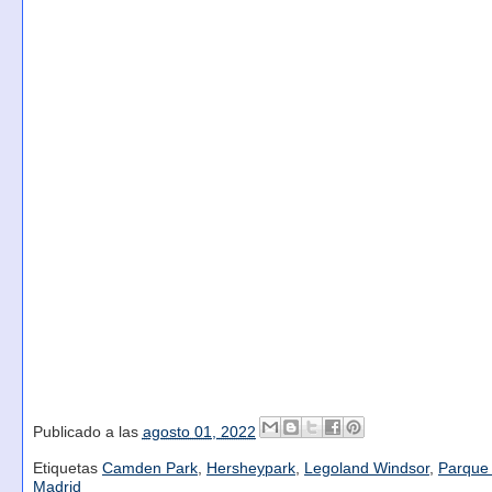
Publicado a las
agosto 01, 2022
Etiquetas
Camden Park
,
Hersheypark
,
Legoland Windsor
,
Parque
Madrid