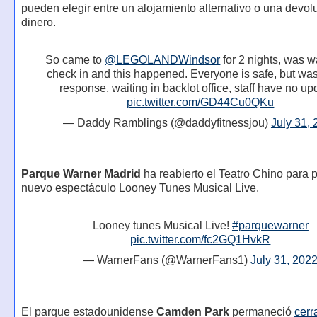
pueden elegir entre un alojamiento alternativo o una devol
dinero.
So came to
@LEGOLANDWindsor
for 2 nights, was wa
check in and this happened. Everyone is safe, but wa
response, waiting in backlot office, staff have no u
pic.twitter.com/GD44Cu0QKu
— Daddy Ramblings (@daddyfitnessjou)
July 31,
Parque Warner Madrid
ha reabierto el Teatro Chino para p
nuevo espectáculo Looney Tunes Musical Live.
Looney tunes Musical Live!
#parquewarner
pic.twitter.com/fc2GQ1HvkR
— WarnerFans (@WarnerFans1)
July 31, 202
El parque estadounidense
Camden Park
permaneció
cerr