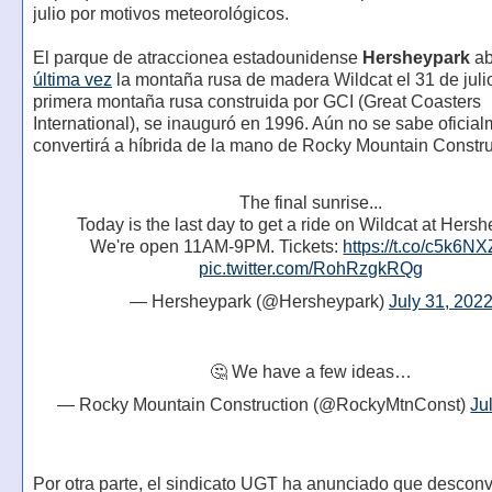
julio por motivos meteorológicos.
El parque de atraccionea estadounidense
Hersheypark
ab
última vez
la montaña rusa de madera Wildcat el 31 de julio
primera montaña rusa construida por GCI (Great Coasters
International), se inauguró en 1996. Aún no se sabe oficial
convertirá a híbrida de la mano de Rocky Mountain Constru
The final sunrise...
Today is the last day to get a ride on Wildcat at Hers
We're open 11AM-9PM. Tickets:
https://t.co/c5k6N
pic.twitter.com/RohRzgkRQg
— Hersheypark (@Hersheypark)
July 31, 202
🤔 We have a few ideas…
— Rocky Mountain Construction (@RockyMtnConst)
Ju
Por otra parte, el sindicato UGT ha anunciado que desconv