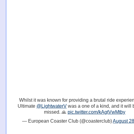
Whilst it was known for providing a brutal ride experie
Ultimate
@LightwaterV
was a one of a kind, and it will 
missed. 🙏
pic.twitter.com/kAgtVwMtby
— European Coaster Club (@coasterclub)
August 28