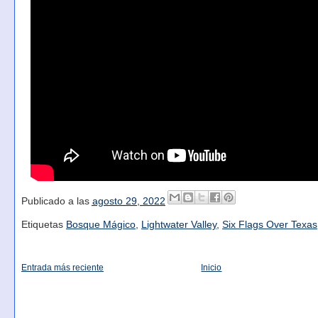
Publicado a las
agosto 29, 2022
Etiquetas
Bosque Mágico
,
Lightwater Valley
,
Six Flags Over Texas
Entrada más reciente
Inicio