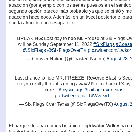
atracción (por ejemplo con los trenes puestos en el sentido 
segunda opción parece más probable ya que se pintó y mej
atracción hace poco. Además, en un tweet posterior el par
que la atracción no desaparece.
BREAKING: Last day to ride Mr. Freeze at Six Flags O
will be Sunday September 11, 2022.
#SixFlags
#Coast
@SixFlags
@SixFlagsOverTX
pic.twitter.com/Lwkc
— Coaster Nation (@Coaster_Nation)
August 28, 
Last chance to ride MR. FREEZE: Reverse Blast is Sep
do you really think it’s going away? Not a chance! Stay 
more…
#mysixflags
#sixflagsovertexas
pic.twitter.com/EBIWvdkyTc
— Six Flags Over Texas (@SixFlagsOverTX)
August 
El parque de atracciones británico
Lightwater Valley
ha
co
(contestando a una pregunta) que la montaña rusa más lar