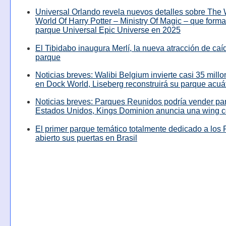
Universal Orlando revela nuevos detalles sobre The
World Of Harry Potter – Ministry Of Magic – que forma
parque Universal Epic Universe en 2025
El Tibidabo inaugura Merlí, la nueva atracción de caíd
parque
Noticias breves: Walibi Belgium invierte casi 35 mill
en Dock World, Liseberg reconstruirá su parque acuá
Noticias breves: Parques Reunidos podría vender pa
Estados Unidos, Kings Dominion anuncia una wing c
El primer parque temático totalmente dedicado a los 
abierto sus puertas en Brasil