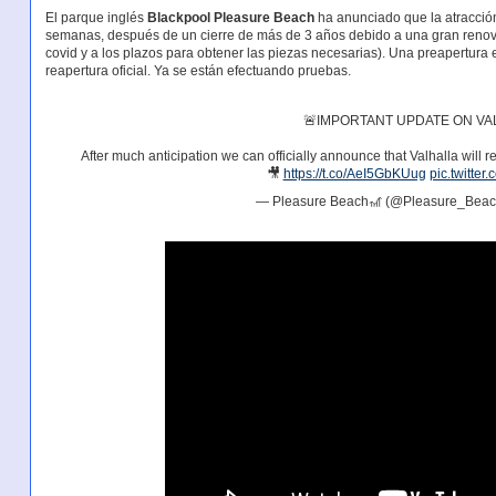
El parque inglés
Blackpool Pleasure Beach
ha anunciado que la atracción 
semanas, después de un cierre de más de 3 años debido a una gran renova
covid y a los plazos para obtener las piezas necesarias). Una preapertura e
reapertura oficial. Ya se están efectuando pruebas.
🚨IMPORTANT UPDATE ON VA
After much anticipation we can officially announce that Valhalla will re
🎥
https://t.co/AeI5GbKUug
pic.twitte
— Pleasure Beach🎢 (@Pleasure_Bea