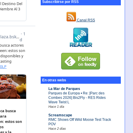
Subscribirse por RSS
Canal RSS
En otras webs
La Mar de Parques
Parques de Europa • Re: [Parc des
Combes 2026] Bis2Fly - RES Rides
Wave Twist L
Hace 1 día
Screamscape
RMC Shows Off Wild Moose Test Track
POV
Hace 2 días