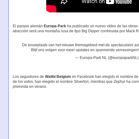
El parque alemán
Europa-Park
ha publicado un nuevo vídeo de las obras d
atracción será una montaña rusa de tipo Big Dipper contreuida por Mack R
De bouwplaats van het nieuwe themagebied met de spectaculaire acht
Blijf ons volgen voor meer updates en spannende verrassingen
— Europa-Park NL (@europaparkNL
Los seguidores de
Walibi Belgium
en Facebook han elegido el nombre de l
de los votos, han elegido el nombre Silverton, mientras que Zephyr ha cons
preevista en verano.