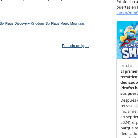
Six Flags Discovery Kingdom
,
Six Flags Magic Mountain
,
Entrada antigua