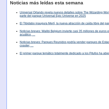
Noticias más leídas esta semana
Universal Orlando revela nuevos detalles sobre The Wizarding World
parte del parque Universal Epic Universe en 2025
El Tibidabo inaugura Merlí, la nueva atracción de caída libre del p
Noticias breves: Walibi Belgium invierte casi 35 millones de euros
acuático, …
Noticias breves: Parques Reunidos podría vender parques de Est
coaster, …
El primer parque temático totalmente dedicado a los Pitufos ha abie