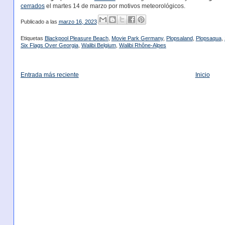
cerrados
el martes 14 de marzo por motivos meteorológicos.
Publicado a las
marzo 16, 2023
Etiquetas
Blackpool Pleasure Beach
,
Movie Park Germany
,
Plopsaland
,
Plopsaqua
,
Six Flags Over Georgia
,
Walibi Belgium
,
Walibi Rhône-Alpes
Entrada más reciente
Inicio