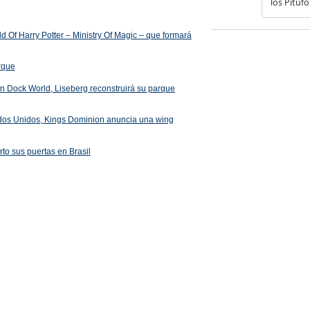
 Of Harry Potter – Ministry Of Magic – que formará
arque
 en Dock World, Liseberg reconstruirá su parque
ados Unidos, Kings Dominion anuncia una wing
rto sus puertas en Brasil