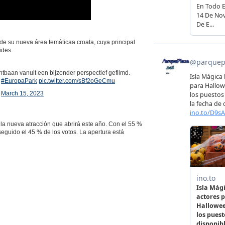
e su nueva área temáticaa croata, cuya principal
ides.
baan vanuit een bijzonder perspectief gefilmd.
!
#EuropaPark
pic.twitter.com/sBf2oGeCmu
)
March 15, 2023
a nueva atracción que abrirá este año. Con el 55 %
eguido el 45 % de los votos. La apertura está