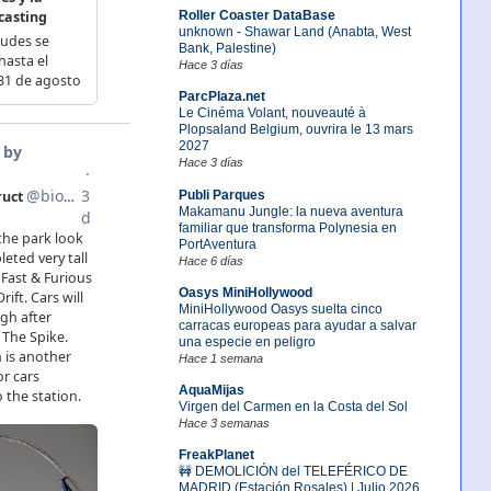
Roller Coaster DataBase
unknown - Shawar Land (Anabta, West
Bank, Palestine)
Hace 3 días
ParcPlaza.net
Le Cinéma Volant, nouveauté à
Plopsaland Belgium, ouvrira le 13 mars
2027
Hace 3 días
Publi Parques
Makamanu Jungle: la nueva aventura
familiar que transforma Polynesia en
PortAventura
Hace 6 días
Oasys MiniHollywood
MiniHollywood Oasys suelta cinco
carracas europeas para ayudar a salvar
una especie en peligro
Hace 1 semana
AquaMijas
Virgen del Carmen en la Costa del Sol
Hace 3 semanas
FreakPlanet
🚧 DEMOLICIÓN del TELEFÉRICO DE
MADRID (Estación Rosales) | Julio 2026