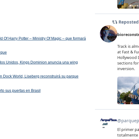
 Of Harry Potter – Ministry Of Magic – que formará
arque
ados Unidos, Kings Dominion anuncia una wing
 en Dock World, Liseberg reconstruirá su parque
rto sus puertas en Brasil