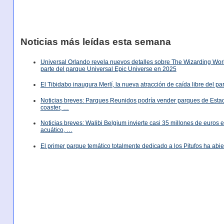
Noticias más leídas esta semana
Universal Orlando revela nuevos detalles sobre The Wizarding World
parte del parque Universal Epic Universe en 2025
El Tibidabo inaugura Merlí, la nueva atracción de caída libre del p
Noticias breves: Parques Reunidos podría vender parques de Est
coaster, …
Noticias breves: Walibi Belgium invierte casi 35 millones de euros
acuático, …
El primer parque temático totalmente dedicado a los Pitufos ha abie