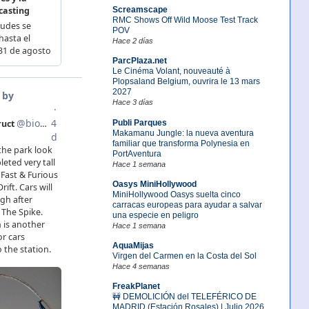
Screamscape
RMC Shows Off Wild Moose Test Track
POV
Hace 2 días
ParcPlaza.net
Le Cinéma Volant, nouveauté à
Plopsaland Belgium, ouvrira le 13 mars
2027
Hace 3 días
Publi Parques
Makamanu Jungle: la nueva aventura
familiar que transforma Polynesia en
PortAventura
Hace 1 semana
Oasys MiniHollywood
MiniHollywood Oasys suelta cinco
carracas europeas para ayudar a salvar
una especie en peligro
Hace 1 semana
AquaMijas
Virgen del Carmen en la Costa del Sol
Hace 4 semanas
FreakPlanet
🚧 DEMOLICIÓN del TELEFÉRICO DE
MADRID (Estación Rosales) | Julio 2026