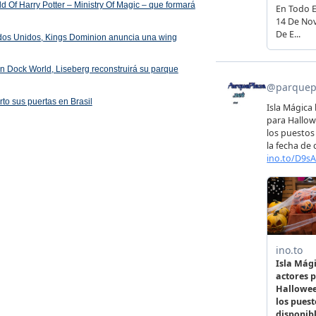
 Of Harry Potter – Ministry Of Magic – que formará
ados Unidos, Kings Dominion anuncia una wing
 en Dock World, Liseberg reconstruirá su parque
rto sus puertas en Brasil