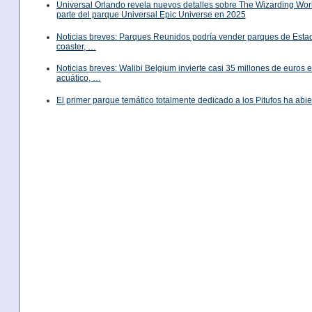
Universal Orlando revela nuevos detalles sobre The Wizarding World
parte del parque Universal Epic Universe en 2025
Noticias breves: Parques Reunidos podría vender parques de Est
coaster, …
Noticias breves: Walibi Belgium invierte casi 35 millones de euros
acuático, …
El primer parque temático totalmente dedicado a los Pitufos ha abie