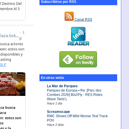
Subscribirse por RSS
Canal RSS
En otras webs
La Mar de Parques
Parques de Europa • Re: [Parc des
Combes 2026] Bis2Fly - RES Rides
Wave Twist L
Hace 1 día
Screamscape
RMC Shows Off Wild Moose Test Track
POV
Hace 2 días