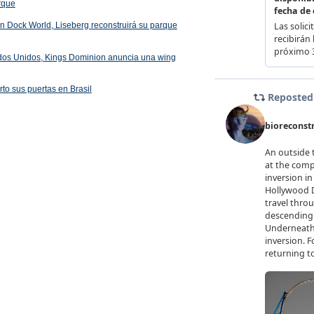
arque
 en Dock World, Liseberg reconstruirá su parque
ados Unidos, Kings Dominion anuncia una wing
rto sus puertas en Brasil