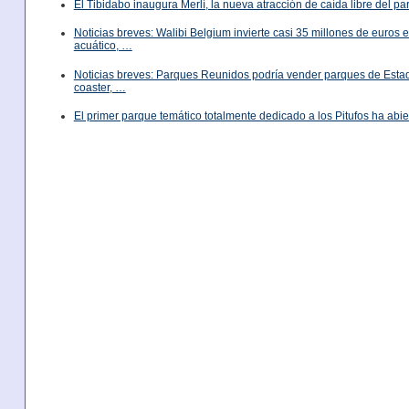
El Tibidabo inaugura Merlí, la nueva atracción de caída libre del p
Noticias breves: Walibi Belgium invierte casi 35 millones de euros
acuático, …
Noticias breves: Parques Reunidos podría vender parques de Est
coaster, …
El primer parque temático totalmente dedicado a los Pitufos ha abie