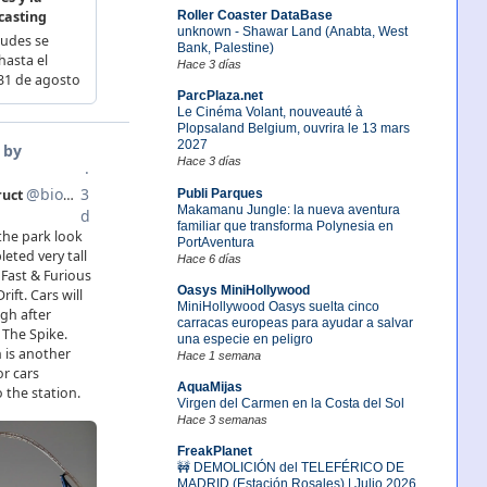
Roller Coaster DataBase
unknown - Shawar Land (Anabta, West
Bank, Palestine)
Hace 3 días
ParcPlaza.net
Le Cinéma Volant, nouveauté à
Plopsaland Belgium, ouvrira le 13 mars
2027
Hace 3 días
Publi Parques
Makamanu Jungle: la nueva aventura
familiar que transforma Polynesia en
PortAventura
Hace 6 días
Oasys MiniHollywood
MiniHollywood Oasys suelta cinco
carracas europeas para ayudar a salvar
una especie en peligro
Hace 1 semana
AquaMijas
Virgen del Carmen en la Costa del Sol
Hace 3 semanas
FreakPlanet
🚧 DEMOLICIÓN del TELEFÉRICO DE
MADRID (Estación Rosales) | Julio 2026