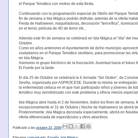
el Parque Temático con motivo de esta fiesta.
Continuando con la programación especial de Otoño del Parque Temátic
fin de semana a Isla Mágica podrán disfrutar, además de la oferta habitu
Fiesta de Halloween; maquilladoras, decoración “terrorífica”, iluminac
en el terror, película de 4D de terror etc...
Además este fin de semana se celebrará en Isla Mágica el "día" del muni
Octubre.
Como en años anteriores el Ayuntamiento de dicho municipio aprovech
ciudadanos en el Parque Temático sevillano, para promocionar las virtude
en Isla Mágica.
Asimismo el grupo folclórico de la Asociación Juventud hacia el futuro
El Fuerte por la tarde.
El día 25 de Octubre se celebrará la II Jornada “Sin Gluten”, de Convi
Sevilla, organizada por ASPROCESE. Durante la misma se entregarán 
la enfermedad celiaca en el que han participado niños y jóvenes de to
temático muy sensibilizado con este problema y ofrece menús especiale
Isla Mágica abre hasta el 2 de Noviembre, todos los fines de semana, fe
excepcionalmente el 31 de Octubre ( Noche de Halloween) se abrirá de
Posteriormente ,Isla Mágica decorada especialmente, abrirá en Navida
oferta diferenciada de espectáculos y otros atractivos.
Publicado a las
octubre 23, 2009
Etiquetas
comunicado
,
España
,
Isla Mágica