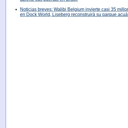
Noticias breves: Walibi Belgium invierte casi 35 mill
en Dock World, Liseberg reconstruirá su parque acuá