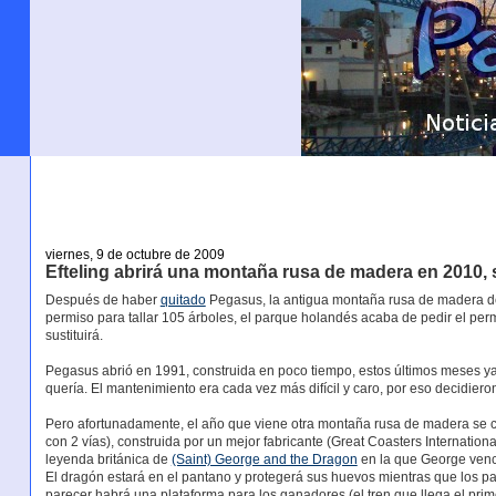
viernes, 9 de octubre de 2009
Efteling abrirá una montaña rusa de madera en 2010, 
Después de haber
quitado
Pegasus, la antigua montaña rusa de madera de
permiso para tallar 105 árboles, el parque holandés acaba de pedir el per
sustituirá.
Pegasus abrió en 1991, construida en poco tiempo, estos últimos meses ya 
quería. El mantenimiento era cada vez más difícil y caro, por eso decidieron 
Pero afortunadamente, el año que viene otra montaña rusa de madera se co
con 2 vías), construida por un mejor fabricante (Great Coasters Internationa
leyenda británica de
(Saint) George and the Dragon
en la que George vence
El dragón estará en el pantano y protegerá sus huevos mientras que los pa
parecer habrá una plataforma para los ganadores (el tren que llega el prim