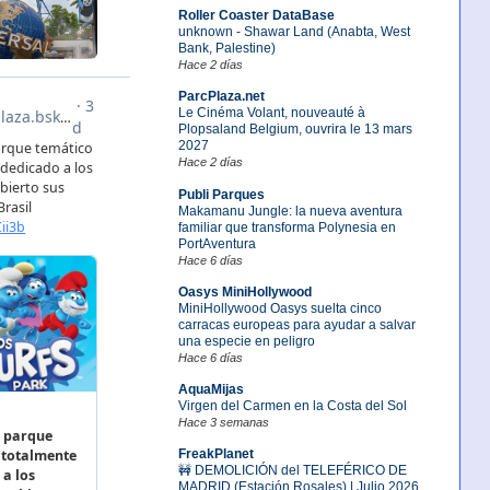
Roller Coaster DataBase
unknown - Shawar Land (Anabta, West
Bank, Palestine)
Hace 2 días
ParcPlaza.net
Le Cinéma Volant, nouveauté à
Plopsaland Belgium, ouvrira le 13 mars
2027
Hace 2 días
Publi Parques
Makamanu Jungle: la nueva aventura
familiar que transforma Polynesia en
PortAventura
Hace 6 días
Oasys MiniHollywood
MiniHollywood Oasys suelta cinco
carracas europeas para ayudar a salvar
una especie en peligro
Hace 6 días
AquaMijas
Virgen del Carmen en la Costa del Sol
Hace 3 semanas
FreakPlanet
🚧 DEMOLICIÓN del TELEFÉRICO DE
MADRID (Estación Rosales) | Julio 2026