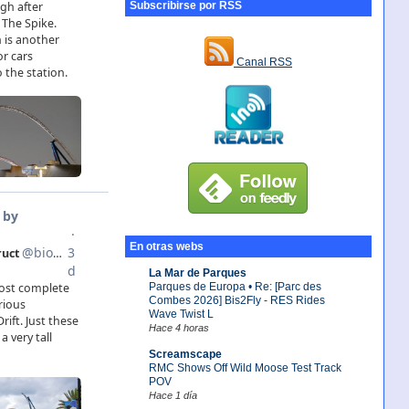
Subscribirse por RSS
Canal RSS
En otras webs
La Mar de Parques
Parques de Europa • Re: [Parc des
Combes 2026] Bis2Fly - RES Rides
Wave Twist L
Hace 4 horas
Screamscape
RMC Shows Off Wild Moose Test Track
POV
Hace 1 día