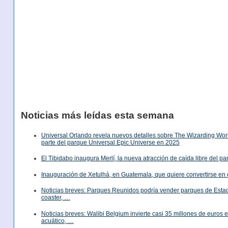
Noticias más leídas esta semana
Universal Orlando revela nuevos detalles sobre The Wizarding World
parte del parque Universal Epic Universe en 2025
El Tibidabo inaugura Merlí, la nueva atracción de caída libre del p
Inauguración de Xetulhá, en Guatemala, que quiere convertirse en 
Noticias breves: Parques Reunidos podría vender parques de Est
coaster, …
Noticias breves: Walibi Belgium invierte casi 35 millones de euros
acuático, …