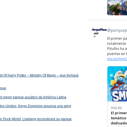
 Of Harry Potter – Ministry Of Magic – que formará
arque
el mejor parque acuático de América Latina
ados Unidos, Kings Dominion anuncia una wing
 en Dock World, Liseberg reconstruirá su parque