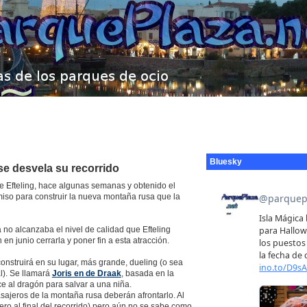
Bluesky
se desvela su recorrido
 Efteling, hace algunas semanas y obtenido el
miso para construir la nueva montaña rusa que la
no alcanzaba el nivel de calidad que Efteling
en junio cerrarla y poner fin a esta atracción.
nstruirá en su lugar, más grande, dueling (o sea
l). Se llamará
Joris en de Draak
, basada en la
 al dragón para salvar a una niña.
sajeros de la montaña rusa deberán afrontarlo. Al
ero al final del recorrido) pero aún no se sabe como