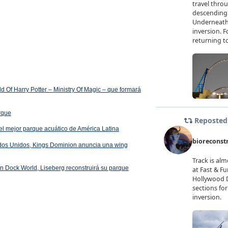
 Of Harry Potter – Ministry Of Magic – que formará
arque
el mejor parque acuático de América Latina
ados Unidos, Kings Dominion anuncia una wing
 en Dock World, Liseberg reconstruirá su parque