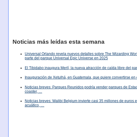
Noticias más leídas esta semana
Universal Orlando revela nuevos detalles sobre The Wizarding World
parte del parque Universal Epic Universe en 2025
El Tibidabo inaugura Merlí, la nueva atracción de caída libre del p
Inauguración de Xetulhá, en Guatemala, que quiere convertirse en 
Noticias breves: Parques Reunidos podría vender parques de Est
coaster, …
Noticias breves: Walibi Belgium invierte casi 35 millones de euros
acuático, …