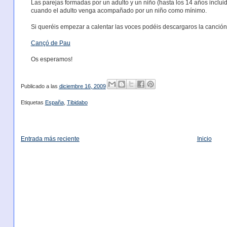
Las parejas formadas por un adulto y un niño (hasta los 14 años incluid
cuando el adulto venga acompañado por un niño como mínimo.
Si queréis empezar a calentar las voces podéis descargaros la canción 
Cançó de Pau
Os esperamos!
Publicado a las
diciembre 16, 2009
Etiquetas
España
,
Tibidabo
Entrada más reciente
Inicio