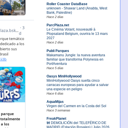
Roller Coaster DataBase
unknown - Shawar Land (Anabta, West
Bank, Palestine)
Hace 2 días
ParcPlaza.net
Le Cinéma Volant, nouveauté à
Plopsaland Belgium, ouvrira le 13 mars
2027
Hace 2 días
Publi Parques
Makamanu Jungle: la nueva aventura
familiar que transforma Polynesia en
PortAventura
Hace 5 días
Oasys MiniHollywood
MiniHollywood Oasys suelta cinco
carracas europeas para ayudar a salvar
una especie en peligro
Hace 6 días
AquaMijas
Virgen del Carmen en la Costa del Sol
Hace 3 semanas
FreakPlanet
🚧 DEMOLICIÓN del TELEFÉRICO DE
MADRID (Estación Rosales) | Julio 2026