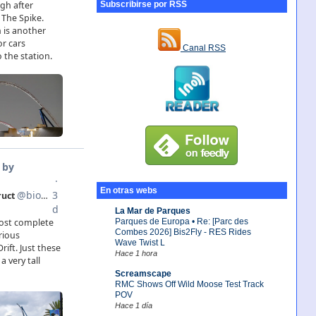
Subscribirse por RSS
Canal RSS
En otras webs
La Mar de Parques
Parques de Europa • Re: [Parc des
Combes 2026] Bis2Fly - RES Rides
Wave Twist L
Hace 1 hora
Screamscape
RMC Shows Off Wild Moose Test Track
POV
Hace 1 día