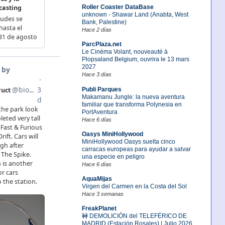
Roller Coaster DataBase
unknown - Shawar Land (Anabta, West
Bank, Palestine)
Hace 2 días
ParcPlaza.net
Le Cinéma Volant, nouveauté à
Plopsaland Belgium, ouvrira le 13 mars
2027
Hace 3 días
Publi Parques
Makamanu Jungle: la nueva aventura
familiar que transforma Polynesia en
PortAventura
Hace 6 días
Oasys MiniHollywood
MiniHollywood Oasys suelta cinco
carracas europeas para ayudar a salvar
una especie en peligro
Hace 6 días
AquaMijas
Virgen del Carmen en la Costa del Sol
Hace 3 semanas
FreakPlanet
🚧 DEMOLICIÓN del TELEFÉRICO DE
MADRID (Estación Rosales) | Julio 2026