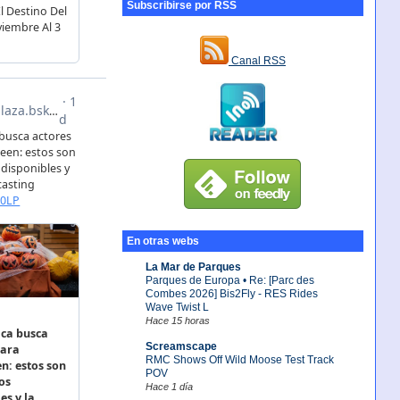
Subscribirse por RSS
Canal RSS
En otras webs
La Mar de Parques
Parques de Europa • Re: [Parc des
Combes 2026] Bis2Fly - RES Rides
Wave Twist L
Hace 15 horas
Screamscape
RMC Shows Off Wild Moose Test Track
POV
Hace 1 día