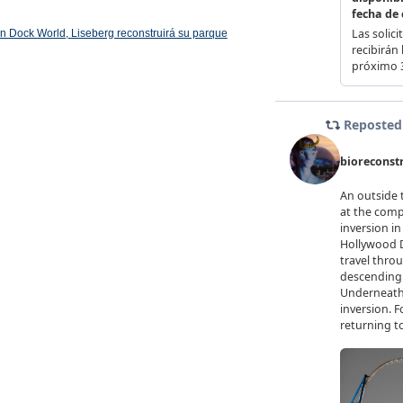
 en Dock World, Liseberg reconstruirá su parque