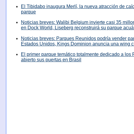
El Tibidabo inaugura Merlí, la nueva atracción de caíd
parque
Noticias breves: Walibi Belgium invierte casi 35 mill
en Dock World, Liseberg reconstruirá su parque acuá
Noticias breves: Parques Reunidos podría vender pa
Estados Unidos, Kings Dominion anuncia una wing c
El primer parque temático totalmente dedicado a los 
abierto sus puertas en Brasil