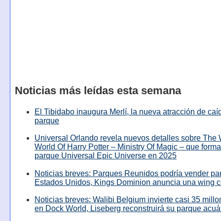
Noticias más leídas esta semana
El Tibidabo inaugura Merlí, la nueva atracción de caíd
parque
Universal Orlando revela nuevos detalles sobre The
World Of Harry Potter – Ministry Of Magic – que forma
parque Universal Epic Universe en 2025
Noticias breves: Parques Reunidos podría vender pa
Estados Unidos, Kings Dominion anuncia una wing c
Noticias breves: Walibi Belgium invierte casi 35 mill
en Dock World, Liseberg reconstruirá su parque acuá