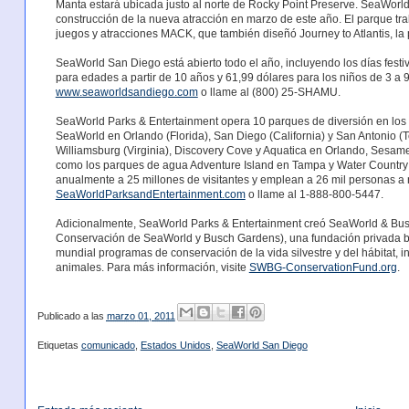
Manta estará ubicada justo al norte de Rocky Point Preserve. SeaWorl
construcción de la nueva atracción en marzo de este año. El parque t
juegos y atracciones MACK, que también diseñó Journey to Atlantis, la 
SeaWorld San Diego está abierto todo el año, incluyendo los días festi
para edades a partir de 10 años y 61,99 dólares para los niños de 3 a 9
www.seaworldsandiego.com
o llame al (800) 25-SHAMU.
SeaWorld Parks & Entertainment opera 10 parques de diversión en los
SeaWorld en Orlando (Florida), San Diego (California) y San Antonio (
Williamsburg (Virginia), Discovery Cove y Aquatica en Orlando, Sesame 
como los parques de agua Adventure Island en Tampa y Water Country
anualmente a 25 millones de visitantes y emplean a 26 mil personas a n
SeaWorldParksandEntertainment.com
o llame al 1-888-800-5447.
Adicionalmente, SeaWorld Parks & Entertainment creó SeaWorld & Bu
Conservación de SeaWorld y Busch Gardens), una fundación privada bené
mundial programas de conservación de la vida silvestre y del hábitat, i
animales. Para más información, visite
SWBG-ConservationFund.org
.
Publicado a las
marzo 01, 2011
Etiquetas
comunicado
,
Estados Unidos
,
SeaWorld San Diego