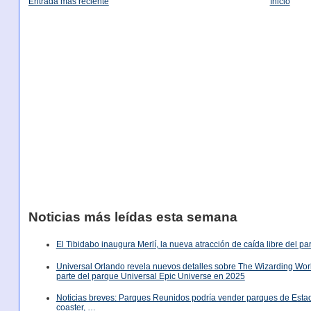
Entrada más reciente
Inicio
Noticias más leídas esta semana
El Tibidabo inaugura Merlí, la nueva atracción de caída libre del p
Universal Orlando revela nuevos detalles sobre The Wizarding World
parte del parque Universal Epic Universe en 2025
Noticias breves: Parques Reunidos podría vender parques de Est
coaster, …