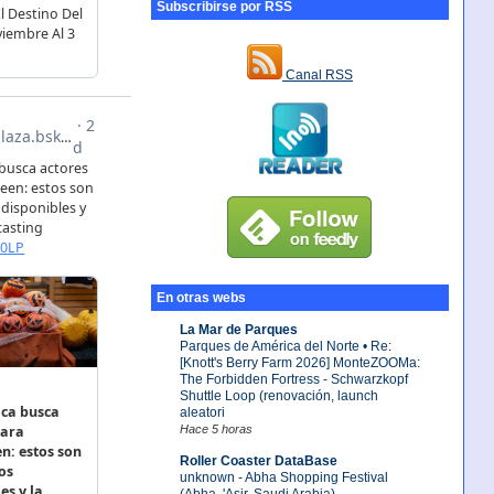
Subscribirse por RSS
Canal RSS
En otras webs
La Mar de Parques
Parques de América del Norte • Re:
[Knott's Berry Farm 2026] MonteZOOMa:
The Forbidden Fortress - Schwarzkopf
Shuttle Loop (renovación, launch
aleatori
Hace 5 horas
Roller Coaster DataBase
unknown - Abha Shopping Festival
(Abha, 'Asir, Saudi Arabia)