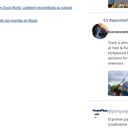
 en Dock World, Liseberg reconstruirá su parque
rto sus puertas en Brasil