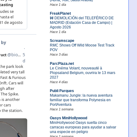
Hace 1 día
FreakPlanet
🚧 DEMOLICIÓN del TELEFÉRICO DE
MADRID (Estación Casa de Campo) |
Agosto 2026
Hace 1 día
Screamscape
RMC Shows Off Wild Moose Test Track
POV
Hace 3 días
ParcPlaza.net
Le Cinéma Volant, nouveauté à
Plopsaland Belgium, ouvrira le 13 mars
2027
Hace 4 días
Publi Parques
Makamanu Jungle: la nueva aventura
familiar que transforma Polynesia en
PortAventura
Hace 1 semana
Oasys MiniHollywood
MiniHollywood Oasys suelta cinco
carracas europeas para ayudar a salvar
una especie en peligro
Hace 1 semana