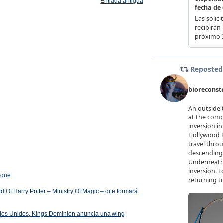
Entrada antigua
arque
 Of Harry Potter – Ministry Of Magic – que formará
ados Unidos, Kings Dominion anuncia una wing