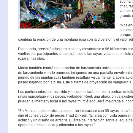
submari
criatura
vueltas
grande d
"Nos en
a nuestr
parque,
combina la emoción de una montaña rusa con la diversión y el valor edu
Planeando, precipitándose en picada y elevándose a 96 kilómetros por h
vueltas, los participantes se sentirán como las rayas, volando del cielo
rozarán las olas.
Manta también tendrá una estación de lanzamiento única, en la que lo
de lanzamiento viendo enormes imágenes en una pantalla envolvente d
mundo de las mantarrayas también resaltará visualmente la aceleración 
paseo bajando por la pista. Este sistema de proyección de vanguardia s
Los participantes del recorrido y los que estarán en tierra podrán deleit
rayas murciélago y los peces. Forbidden Reef, una atracción ya existe
pueden alimentar y tocar a las rayas murciélago, será mejorada e inc
"En Manta, nuestros visitantes podrán interactuar con 65 rayas murciéla
dijo el conservador de peces Thad Dirksen. "El área con vista panorám
acrílico y un diseño de arrecife. El área de interacción sobre el agua p
oportunidades de tocar y alimentar a las rayas."