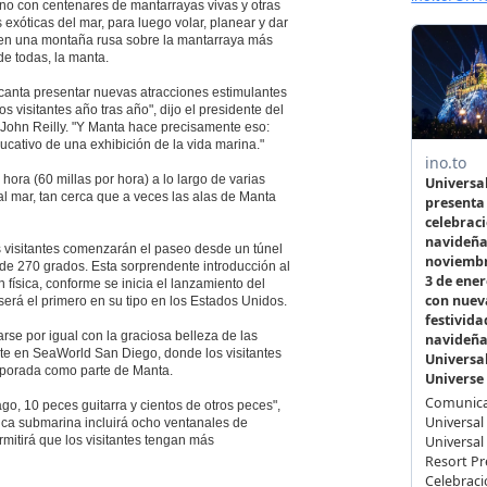
no con centenares de mantarrayas vivas y otras
s exóticas del mar, para luego volar, planear y dar
 en una montaña rusa sobre la mantarraya más
e todas, la manta.
canta presentar nuevas atracciones estimulantes
os visitantes año tras año", dijo el presidente del
 John Reilly. "Y Manta hace precisamente eso:
cativo de una exhibición de la vida marina."
ora (60 millas por hora) a lo largo de varias
 al mar, tan cerca que a veces las alas de Manta
s visitantes comenzarán el paseo desde un túnel
e 270 grados. Esta sorprendente introducción al
física, conforme se inicia el lanzamiento del
erá el primero en su tipo en los Estados Unidos.
arse por igual con la graciosa belleza de las
nte en SeaWorld San Diego, donde los visitantes
orporada como parte de Manta.
go, 10 peces guitarra y cientos de otros peces",
ica submarina incluirá ocho ventanales de
ermitirá que los visitantes tengan más