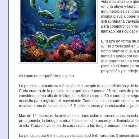
vida más increíble que
en una playa y lograr l
innumerables peligros
misma playa a poner s
extraordinaria traves
para compartir con mil
llamado para cuidar y 
El teatro en forma de 
Allí se proyectará en 
domo permite que la pe
también alrededor de l
que garantiza una expe
plata en el domo permi
proyección y la reflej
es como un pequeñísimo espejo.
La película animada va más allá del concepto de alta definición y de la r
Cada cuadro de la película tiene aproximadamente 26 millones de píxe
considera como alta definición. La película corre a 60 cuadros por se
necesita para registrar el movimiento. Todo esto, combinado con el d
resultado una de las películas 3-D más intensas y espectaculares jamá
Más de 12 especies de animales marinos están representadas en esta p
protagonista, la tortuga marina, hasta miles de peces y la diminuta aném
artista. Cada movimiento de cada criatura fue luego animado de maner
La película dura 6 minutos y pesa casi 950 GB. Tardarías 3 meses desca