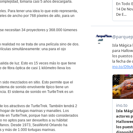
complejidad, tomaría casi 5 años descargarla.
les. Para tener una idea lo que esto representa,
les de ancho por 768 píxeles de alto, para un
 se necesitan 34 proyectores y 368.000 lúmenes
realidad no se trata de una película sino de dos.
elículas simultáneamente: una para el ojo
lida de luz. Esto es 15 veces más lo que tiene
 de fibra óptica de casi 1 kilómetro lleva los
 sido mezclados en sitio. Esto permite que el
stema de sonido envolvente típico tiene un
ncia. El sistema de sonido en TurtleTrek es un
de los atractivos de TurtleTrek. También tendrá 2
 hogar de tortugas marinas y manatíes. Los
nte en TurtleTrek, porque han sido considerados
 no aptos para ser devueltos a su hábitat
érfanos. Desde 1973, SeaWorld Orlando ha
es y más de 1.000 tortugas marinas.