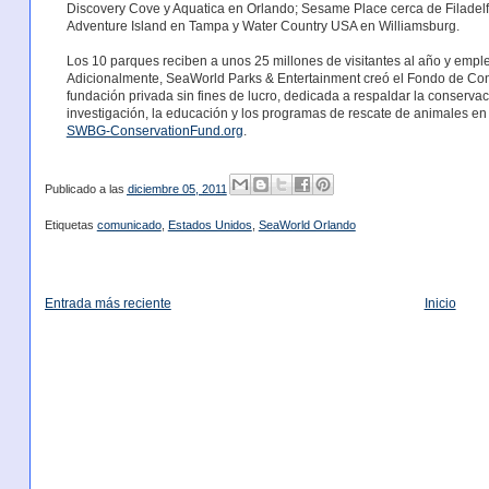
Discovery Cove y Aquatica en Orlando; Sesame Place cerca de Filadelfi
Adventure Island en Tampa y Water Country USA en Williamsburg.
Los 10 parques reciben a unos 25 millones de visitantes al año y emple
Adicionalmente, SeaWorld Parks & Entertainment creó el Fondo de C
fundación privada sin fines de lucro, dedicada a respaldar la conservació
investigación, la educación y los programas de rescate de animales en 
SWBG-ConservationFund.org
.
Publicado a las
diciembre 05, 2011
Etiquetas
comunicado
,
Estados Unidos
,
SeaWorld Orlando
Entrada más reciente
Inicio