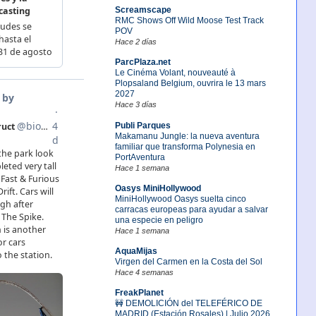
Screamscape
RMC Shows Off Wild Moose Test Track
POV
Hace 2 días
ParcPlaza.net
Le Cinéma Volant, nouveauté à
Plopsaland Belgium, ouvrira le 13 mars
2027
Hace 3 días
Publi Parques
Makamanu Jungle: la nueva aventura
familiar que transforma Polynesia en
PortAventura
Hace 1 semana
Oasys MiniHollywood
MiniHollywood Oasys suelta cinco
carracas europeas para ayudar a salvar
una especie en peligro
Hace 1 semana
AquaMijas
Virgen del Carmen en la Costa del Sol
Hace 4 semanas
FreakPlanet
🚧 DEMOLICIÓN del TELEFÉRICO DE
MADRID (Estación Rosales) | Julio 2026