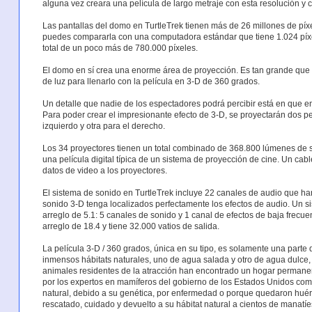
alguna vez creara una película de largo metraje con esta resolución y 
Las pantallas del domo en TurtleTrek tienen más de 26 millones de píxe
puedes compararla con una computadora estándar que tiene 1.024 píxe
total de un poco más de 780.000 píxeles.
El domo en sí crea una enorme área de proyección. Es tan grande que
de luz para llenarlo con la película en 3-D de 360 grados.
Un detalle que nadie de los espectadores podrá percibir está en que en 
Para poder crear el impresionante efecto de 3-D, se proyectarán dos p
izquierdo y otra para el derecho.
Los 34 proyectores tienen un total combinado de 368.800 lúmenes de sa
una película digital típica de un sistema de proyección de cine. Un cable
datos de video a los proyectores.
El sistema de sonido en TurtleTrek incluye 22 canales de audio que han
sonido 3-D tenga localizados perfectamente los efectos de audio. Un si
arreglo de 5.1: 5 canales de sonido y 1 canal de efectos de baja frecue
arreglo de 18.4 y tiene 32.000 vatios de salida.
La película 3-D / 360 grados, única en su tipo, es solamente una parte 
inmensos hábitats naturales, uno de agua salada y otro de agua dulce,
animales residentes de la atracción han encontrado un hogar permane
por los expertos en mamíferos del gobierno de los Estados Unidos como
natural, debido a su genética, por enfermedad o porque quedaron hu
rescatado, cuidado y devuelto a su hábitat natural a cientos de manatí