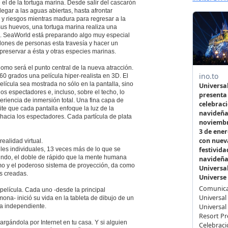
 el de la tortuga marina. Desde salir del cascarón
legar a las aguas abiertas, hasta afrontar
 y riesgos mientras madura para regresar a la
us huevos, una tortuga marina realiza una
ía. SeaWorld está preparando algo muy especial
lones de personas esta travesía y hacer un
preservar a ésta y otras especies marinas.
domo será el punto central de la nueva atracción.
360 grados una película hiper-realista en 3D. El
lícula sea mostrada no sólo en la pantalla, sino
os espectadores e, incluso, sobre el techo, lo
riencia de inmersión total. Una fina capa de
te que cada pantalla enfoque la luz de la
e hacia los espectadores. Cada partícula de plata
ealidad virtual.
les individuales, 13 veces más de lo que se
gundo, el doble de rápido que la mente humana
omo y el poderoso sistema de proyección, da como
s creadas.
elícula. Cada uno -desde la principal
ona- inició su vida en la tableta de dibujo de un
a independiente.
rgándola por Internet en tu casa. Y si alguien