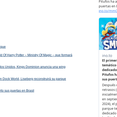
arque
 Of Harry Potter – Ministry Of Magic – que formará
ados Unidos, Kings Dominion anuncia una wing
 en Dock World, Liseberg reconstruirá su parque
rto sus puertas en Brasil