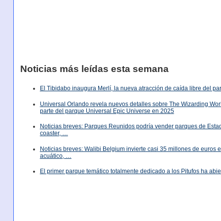
Noticias más leídas esta semana
El Tibidabo inaugura Merlí, la nueva atracción de caída libre del p
Universal Orlando revela nuevos detalles sobre The Wizarding World
parte del parque Universal Epic Universe en 2025
Noticias breves: Parques Reunidos podría vender parques de Est
coaster, …
Noticias breves: Walibi Belgium invierte casi 35 millones de euros
acuático, …
El primer parque temático totalmente dedicado a los Pitufos ha abie