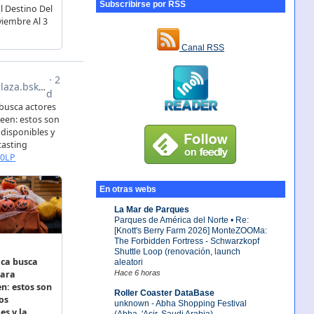
Subscribirse por RSS
Canal RSS
En otras webs
La Mar de Parques
Parques de América del Norte • Re:
[Knott's Berry Farm 2026] MonteZOOMa:
The Forbidden Fortress - Schwarzkopf
Shuttle Loop (renovación, launch
aleatori
Hace 6 horas
Roller Coaster DataBase
unknown - Abha Shopping Festival
(Abha, 'Asir, Saudi Arabia)