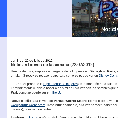
domingo, 22 de julio de 2012
Noticias breves de la semana (22/07/2012)
Huelga de Elior, empresa encargada de la limpieza en
Disneyland Paris
,
en Main Street y se retrasó la apertura como se puede ver en
Disney Centr
Tras haber probado la
ropa interior de mujeres
en la montaña rusa Rita en 
Entertainments vuelve a hacer algo similar. Esta vez son los hombres que
Park
como se puede ver en
The Sun
.
Nuevo diseño para la web de
Parque Warner Madrid
(como el de la web d
www.parquewarner.com
. Desafortunadamente, otra vez parecen haber olvi
idiomas), como existía antes.
Liseberg
ha batido
el récord del número de nacionalidades diferentes pre