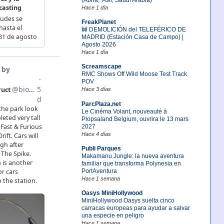
Hace 1 día
FreakPlanet
🚧 DEMOLICIÓN del TELEFÉRICO DE
MADRID (Estación Casa de Campo) |
Agosto 2026
Hace 1 día
Screamscape
RMC Shows Off Wild Moose Test Track
POV
Hace 3 días
ParcPlaza.net
Le Cinéma Volant, nouveauté à
Plopsaland Belgium, ouvrira le 13 mars
2027
Hace 4 días
Publi Parques
Makamanu Jungle: la nueva aventura
familiar que transforma Polynesia en
PortAventura
Hace 1 semana
Oasys MiniHollywood
MiniHollywood Oasys suelta cinco
carracas europeas para ayudar a salvar
una especie en peligro
Hace 1 semana