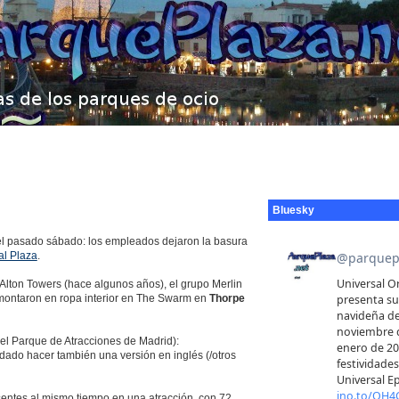
Bluesky
 el pasado sábado: los empleados dejaron la basura
al Plaza
.
Alton Towers (hace algunos años), el grupo Merlin
 montaron en ropa interior en The Swarm en
Thorpe
el Parque de Atracciones de Madrid):
dado hacer también una versión en inglés (/otros
sentes al mismo tiempo en una atracción, con 72