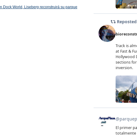
 en Dock World, Liseberg reconstruirá su parque