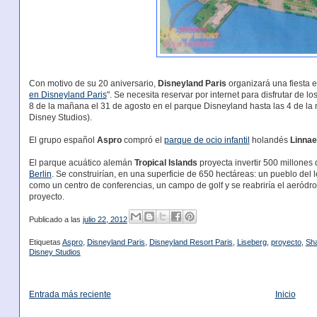
Con motivo de su 20 aniversario,
Disneyland Paris
organizará una fiesta e
en Disneyland Paris
". Se necesita reservar por internet para disfrutar de 
8 de la mañana el 31 de agosto en el parque Disneyland hasta las 4 de la
Disney Studios).
El grupo español
Aspro
compró el
parque de ocio infantil
holandés
Linnae
El parque acuático alemán
Tropical Islands
proyecta invertir 500 millone
Berlin
. Se construirían, en una superficie de 650 hectáreas: un pueblo del l
como un centro de conferencias, un campo de golf y se reabriría el aeródr
proyecto.
Publicado a las
julio 22, 2012
Etiquetas
Aspro
,
Disneyland Paris
,
Disneyland Resort Paris
,
Liseberg
,
proyecto
,
Sha
Disney Studios
Entrada más reciente
Inicio