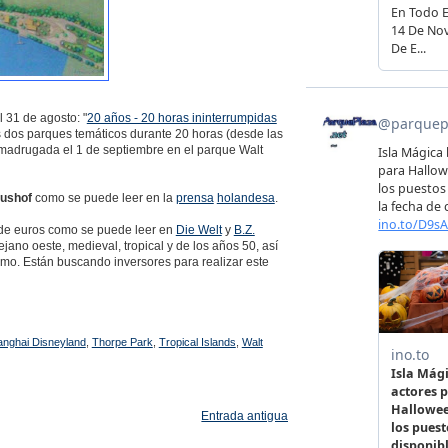
l 31 de agosto: "
20 años - 20 horas ininterrumpidas
los dos parques temáticos durante 20 horas (desde las
 madrugada el 1 de septiembre en el parque Walt
ushof
como se puede leer en la
prensa
holandesa
.
s de euros como se puede leer en
Die Welt
y
B.Z.
ejano oeste, medieval, tropical y de los años 50, así
omo. Están buscando inversores para realizar este
nghai Disneyland
,
Thorpe Park
,
Tropical Islands
,
Walt
Entrada antigua