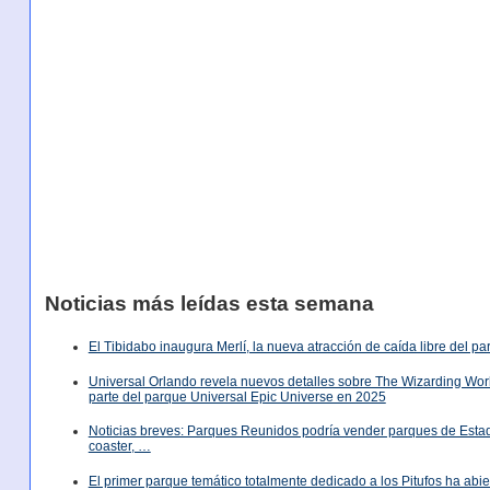
Noticias más leídas esta semana
El Tibidabo inaugura Merlí, la nueva atracción de caída libre del p
Universal Orlando revela nuevos detalles sobre The Wizarding World
parte del parque Universal Epic Universe en 2025
Noticias breves: Parques Reunidos podría vender parques de Est
coaster, …
El primer parque temático totalmente dedicado a los Pitufos ha abie