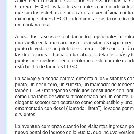
Abierta en el destino de vacaciones de varios días, la G
Carrera LEGO® invita a los visitantes a un mundo virtual
que son las estrellas de una carrera divertidísima contra
minicompetidores LEGO, todo mientras se da una diverti
en montaña rusa.
Al usar los cascos de realidad virtual opcionales mientr
una vuelta en la montaña rusa, los visitantes experiment
punto de vista de un piloto de carrera LEGO con acción
las direcciones —hacia arriba, abajo, adelante, atrás y t
puntos intermedios— en un entorno deslumbrante dond
está hecho de ladrillos LEGO.
La salvaje y alocada carrera enfrenta a los visitantes co
pirata, un hechicero, un surfista, un marcador de tenden
faraón LEGO manejando vehículos construidos con ladri
como una tabla de windsurf potenciada por un cohete, u
elegante scooter con espresso como combustible y una
ornamentada con dosel (llamada "litera") llevadas por 
sirvientes.
La aventura comienza cuando los visitantes ingresan po
nuevo portal de ingreso de la vuelta, que incluye versio