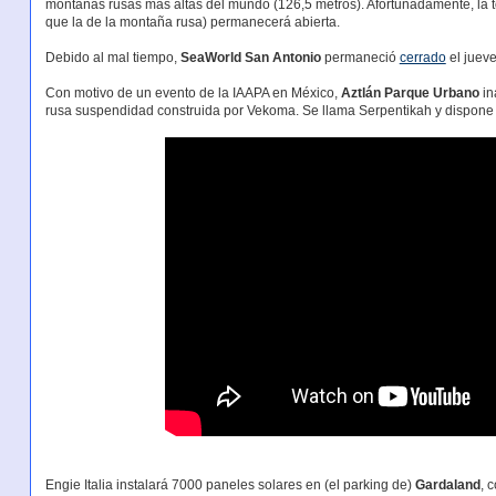
montañas rusas más altas del mundo (126,5 metros). Afortunadamente, la to
que la de la montaña rusa) permanecerá abierta.
Debido al mal tiempo,
SeaWorld San Antonio
permaneció
cerrado
el juev
Con motivo de un evento de la IAAPA en México,
Aztlán Parque Urbano
in
rusa suspendidad construida por Vekoma. Se llama Serpentikah y dispone
Engie Italia instalará 7000 paneles solares en (el parking de)
Gardaland
, 