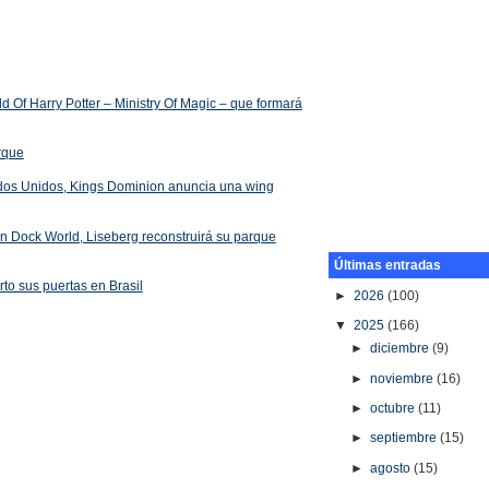
 Of Harry Potter – Ministry Of Magic – que formará
arque
ados Unidos, Kings Dominion anuncia una wing
 en Dock World, Liseberg reconstruirá su parque
Últimas entradas
rto sus puertas en Brasil
►
2026
(100)
▼
2025
(166)
►
diciembre
(9)
►
noviembre
(16)
►
octubre
(11)
►
septiembre
(15)
►
agosto
(15)