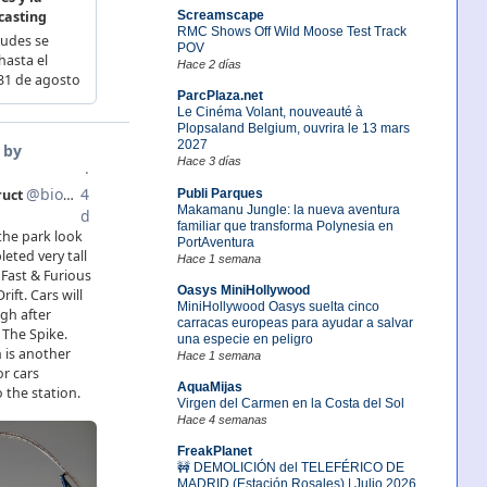
Screamscape
RMC Shows Off Wild Moose Test Track
POV
Hace 2 días
ParcPlaza.net
Le Cinéma Volant, nouveauté à
Plopsaland Belgium, ouvrira le 13 mars
2027
Hace 3 días
Publi Parques
Makamanu Jungle: la nueva aventura
familiar que transforma Polynesia en
PortAventura
Hace 1 semana
Oasys MiniHollywood
MiniHollywood Oasys suelta cinco
carracas europeas para ayudar a salvar
una especie en peligro
Hace 1 semana
AquaMijas
Virgen del Carmen en la Costa del Sol
Hace 4 semanas
FreakPlanet
🚧 DEMOLICIÓN del TELEFÉRICO DE
MADRID (Estación Rosales) | Julio 2026