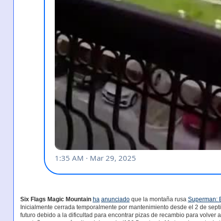
Six Flags Magic Mountain
ha
anunciado
que la montaña rusa
Superman: E
Inicialmente cerrada temporalmente por mantenimiento desde el 2 de septi
futuro debido a la dificultad para encontrar pizas de recambio para volver