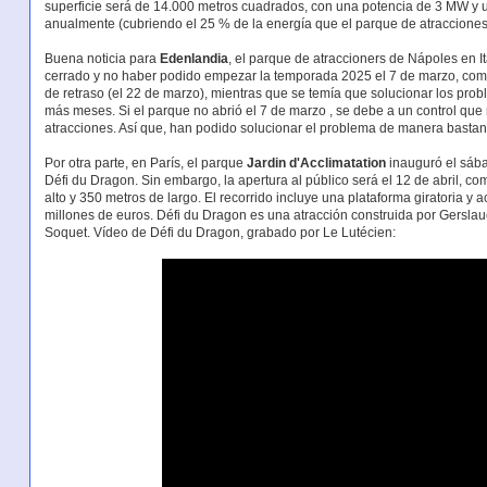
superficie será de 14.000 metros cuadrados, con una potencia de 3 MW y
anualmente (cubriendo el 25 % de la energía que el parque de atracciones 
Buena noticia para
Edenlandia
, el parque de atraccioners de Nápoles en 
cerrado y no haber podido empezar la temporada 2025 el 7 de marzo, com
de retraso (el 22 de marzo), mientras que se temía que solucionar los pr
más meses. Si el parque no abrió el 7 de marzo , se debe a un control qu
atracciones. Así que, han podido solucionar el problema de manera bastan
Por otra parte, en París, el parque
Jardin d'Acclimatation
inauguró el sába
Défi du Dragon. Sin embargo, la apertura al público será el 12 de abril, c
alto y 350 metros de largo. El recorrido incluye una plataforma giratoria y
millones de euros. Défi du Dragon es una atracción construida por Gerslaue
Soquet. Vídeo de Défi du Dragon, grabado por Le Lutécien: