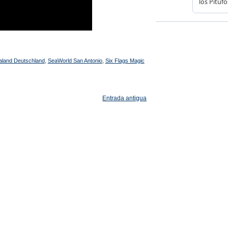
aland Deutschland
,
SeaWorld San Antonio
,
Six Flags Magic
Entrada antigua