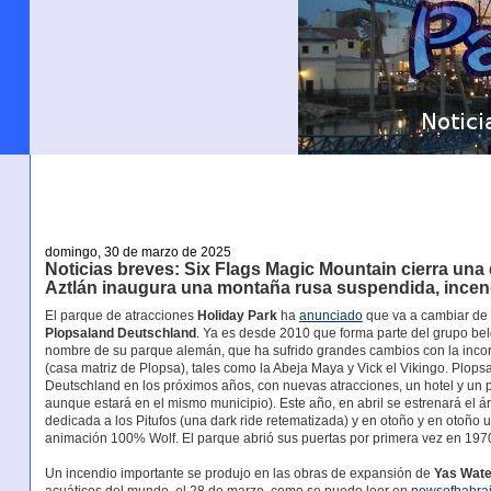
domingo, 30 de marzo de 2025
Noticias breves: Six Flags Magic Mountain cierra una
Aztlán inaugura una montaña rusa suspendida, incen
El parque de atracciones
Holiday Park
ha
anunciado
que va a cambiar de n
Plopsaland Deutschland
. Ya es desde 2010 que forma parte del grupo be
nombre de su parque alemán, que ha sufrido grandes cambios con la incor
(casa matriz de Plopsa), tales como la Abeja Maya y Vick el Vikingo. Plops
Deutschland en los próximos años, con nuevas atracciones, un hotel y un 
aunque estará en el mismo municipio). Este año, en abril se estrenará el ár
dedicada a los Pitufos (una dark ride retematizada) y en otoño y en otoño 
animación 100% Wolf. El parque abrió sus puertas por primera vez en 19
Un incendio importante se produjo en las obras de expansión de
Yas Wate