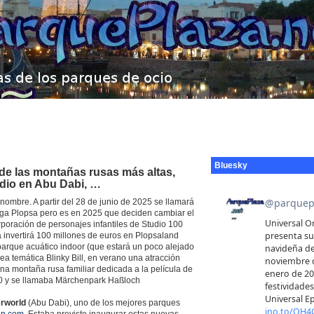
Bluesky
 de las montañas rusas más altas,
dio en Abu Dabi, …
ombre. A partir del 28 de junio de 2025 se llamará
lga Plopsa pero es en 2025 que deciden cambiar el
poración de personajes infantiles de Studio 100
a invertirá 100 millones de euros en Plopsaland
parque acuático indoor (que estará un poco alejado
ea temática Blinky Bill, en verano una atracción
una montaña rusa familiar dedicada a la película de
70 y se llamaba Märchenpark Haßloch
rworld
(Abu Dabi), uno de los mejores parques