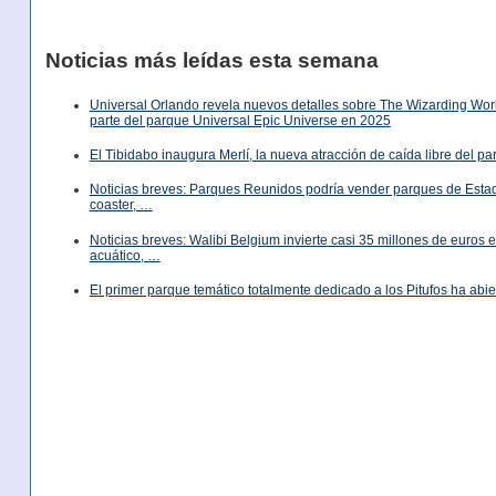
Noticias más leídas esta semana
Universal Orlando revela nuevos detalles sobre The Wizarding World
parte del parque Universal Epic Universe en 2025
El Tibidabo inaugura Merlí, la nueva atracción de caída libre del p
Noticias breves: Parques Reunidos podría vender parques de Est
coaster, …
Noticias breves: Walibi Belgium invierte casi 35 millones de euros
acuático, …
El primer parque temático totalmente dedicado a los Pitufos ha abie