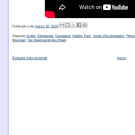
Publicado a las
marzo 30, 2025
Etiquetas
Aztlán
,
Edenlandia
,
Gardaland
,
Holiday Park
,
Jardin d'Acclimatation
,
Plops
Mountain
,
Yas Waterworld Abu Dhabi
Entrada más reciente
Inicio