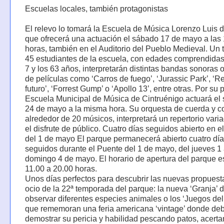
Escuelas locales, también protagonistas
El relevo lo tomará la Escuela de Música Lorenzo Luis d
que ofrecerá una actuación el sábado 17 de mayo a las
horas, también en el Auditorio del Pueblo Medieval. Un t
45 estudiantes de la escuela, con edades comprendidas 
7 y los 63 años, interpretarán distintas bandas sonoras o
de películas como ‘Carros de fuego’, ‘Jurassic Park’, ‘R
futuro’, ‘Forrest Gump’ o ‘Apollo 13’, entre otras. Por su p
Escuela Municipal de Música de Cintruénigo actuará el
24 de mayo a la misma hora. Su orquesta de cuerda y c
alrededor de 20 músicos, interpretará un repertorio vari
el disfrute de público. Cuatro días seguidos abierto en e
del 1 de mayo El parque permanecerá abierto cuatro dí
seguidos durante el Puente del 1 de mayo, del jueves 1 
domingo 4 de mayo. El horario de apertura del parque e
11.00 a 20.00 horas.
Unos días perfectos para descubrir las nuevas propuest
ocio de la 22ª temporada del parque: la nueva ‘Granja’ 
observar diferentes especies animales o los ‘Juegos del
que rememoran una feria americana ‘vintage’ donde de
demostrar su pericia y habilidad pescando patos, acertan