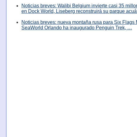
Noticias breves: Walibi Belgium invierte casi 35 mill
en Dock World, Liseberg reconstruirá su parque acuá
Noticias breves: nueva montaña rusa para Six Flags 
SeaWorld Orlando ha inaugurado Penguin Trek, …