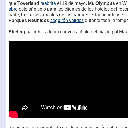
que
Toverland
reabrirá
el 19 de mayo.
Mt. Olympus
en Wi
abre
este año sólo para los clientes de los hoteles del resor
parte, los pases anuales de los parques estadounidenses 
Parques Reunidos
seguirán válidos
durante toda la temp
Efteling
ha publicado un nuevo capítulo del making of Max 
Se puede ver maqueta de una futura ampliación del parque