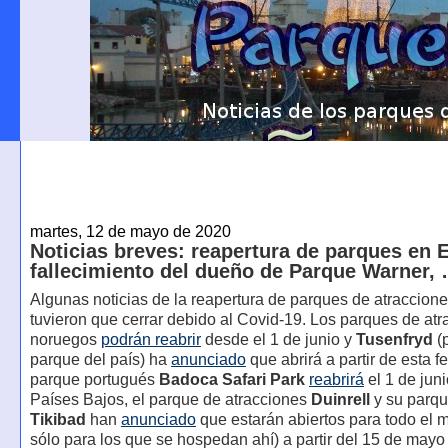
martes, 12 de mayo de 2020
Noticias breves: reapertura de parques en 
fallecimiento del dueño de Parque Warner,
Algunas noticias de la reapertura de parques de atraccion
tuvieron que cerrar debido al Covid-19. Los parques de at
noruegos
podrán reabrir
desde el 1 de junio y
Tusenfryd
(p
parque del país) ha
anunciado
que abrirá a partir de esta f
parque portugués
Badoca Safari Park
reabrirá
el 1 de jun
Países Bajos, el parque de atracciones
Duinrell
y su parqu
Tikibad
han
anunciado
que estarán abiertos para todo el 
sólo para los que se hospedan ahí) a partir del 15 de mayo