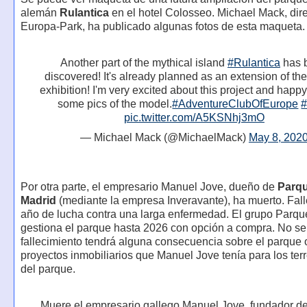
alemán
Rulantica
en el hotel Colosseo. Michael Mack, dire
Europa-Park, ha publicado algunas fotos de esta maqueta.
Another part of the mythical island
#Rulantica
has 
discovered! It's already planned as an extension of the
exhibition! I'm very excited about this project and happy
some pics of the model.
#AdventureClubOfEurope
pic.twitter.com/A5KSNhj3mO
— Michael Mack (@MichaelMack)
May 8, 202
Por otra parte, el empresario Manuel Jove, dueño de
Parq
Madrid
(mediante la empresa Inveravante), ha muerto. Fall
año de lucha contra una larga enfermedad. El grupo Parq
gestiona el parque hasta 2026 con opción a compra. No se 
fallecimiento tendrá alguna consecuencia sobre el parque 
proyectos inmobiliarios que Manuel Jove tenía para los ter
del parque.
Muere el empresario gallego Manuel Jove, fundador d