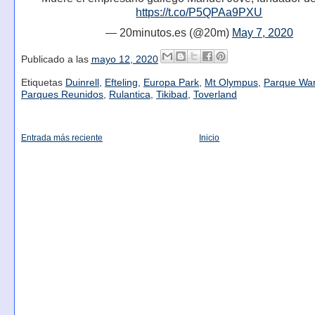
https://t.co/P5QPAa9PXU
— 20minutos.es (@20m)
May 7, 2020
Publicado a las
mayo 12, 2020
Etiquetas
Duinrell
,
Efteling
,
Europa Park
,
Mt Olympus
,
Parque War
Parques Reunidos
,
Rulantica
,
Tikibad
,
Toverland
Entrada más reciente
Inicio