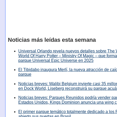
Noticias más leídas esta semana
Universal Orlando revela nuevos detalles sobre The
World Of Harry Potter – Ministry Of Magic – que forma
parque Universal Epic Universe en 2025
El Tibidabo inaugura Merlí, la nueva atracción de caíd
parque
Noticias breves: Walibi Belgium invierte casi 35 mill
en Dock World, Liseberg reconstruirá su parque acuá
Noticias breves: Parques Reunidos podría vender pa
Estados Unidos, Kings Dominion anuncia una wing c
El primer parque temático totalmente dedicado a los 
abierto sus puertas en Brasil