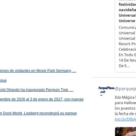
illones de visitantes en Movie Park Germany, …
arque
orld Orlando ha inaugurado Penguin Trek, …
iembre de 2026 al 3 de enero de 2027, con nuevas
 en Dock World, Liseberg reconstruirá su parque