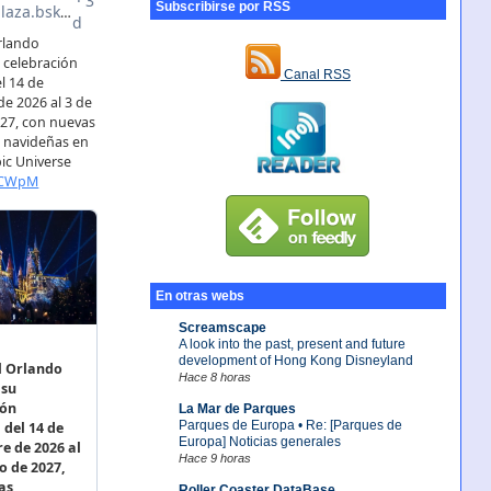
Subscribirse por RSS
Canal RSS
En otras webs
Screamscape
A look into the past, present and future
development of Hong Kong Disneyland
Hace 8 horas
La Mar de Parques
Parques de Europa • Re: [Parques de
Europa] Noticias generales
Hace 9 horas
Roller Coaster DataBase