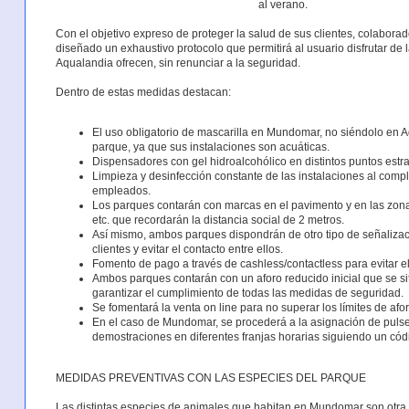
al verano.
Con el objetivo expreso de proteger la salud de sus clientes, colabor
diseñado un exhaustivo protocolo que permitirá al usuario disfrutar d
Aqualandia ofrecen, sin renunciar a la seguridad.
Dentro de estas medidas destacan:
El uso obligatorio de mascarilla en Mundomar, no siéndolo en Aq
parque, ya que sus instalaciones son acuáticas.
Dispensadores con gel hidroalcohólico en distintos puntos estra
Limpieza y desinfección constante de las instalaciones al comp
empleados.
Los parques contarán con marcas en el pavimento y en las zona
etc. que recordarán la distancia social de 2 metros.
Así mismo, ambos parques dispondrán de otro tipo de señalizacio
clientes y evitar el contacto entre ellos.
Fomento de pago a través de cashless/contactless para evitar el 
Ambos parques contarán con un aforo reducido inicial que se si
garantizar el cumplimiento de todas las medidas de seguridad.
Se fomentará la venta on line para no superar los límites de afo
En el caso de Mundomar, se procederá a la asignación de pulser
demostraciones en diferentes franjas horarias siguiendo un códi
MEDIDAS PREVENTIVAS CON LAS ESPECIES DEL PARQUE
Las distintas especies de animales que habitan en Mundomar son otra d