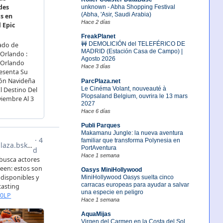
unknown - Abha Shopping Festival
(Abha, 'Asir, Saudi Arabia)
Hace 2 días
FreakPlanet
🚧 DEMOLICIÓN del TELEFÉRICO DE
MADRID (Estación Casa de Campo) |
Agosto 2026
Hace 3 días
ParcPlaza.net
Le Cinéma Volant, nouveauté à
Plopsaland Belgium, ouvrira le 13 mars
2027
Hace 6 días
Publi Parques
Makamanu Jungle: la nueva aventura
familiar que transforma Polynesia en
PortAventura
Hace 1 semana
Oasys MiniHollywood
MiniHollywood Oasys suelta cinco
carracas europeas para ayudar a salvar
una especie en peligro
Hace 1 semana
AquaMijas
Virgen del Carmen en la Costa del Sol