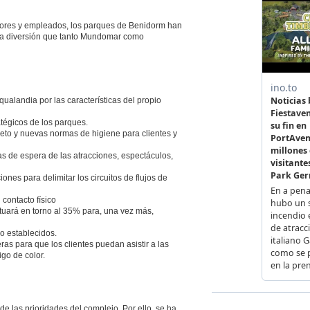
adores y empleados, los parques de Benidorm han
e la diversión que tanto Mundomar como
ualandia por las características del propio
tégicos de los parques.
leto y nuevas normas de higiene para clientes y
s de espera de las atracciones, espectáculos,
nes para delimitar los circuitos de flujos de
contacto físico
tuará en torno al 35% para, una vez más,
ro establecidos.
as para que los clientes puedan asistir a las
go de color.
e las prioridades del complejo. Por ello, se ha