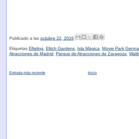
Publicado a las
octubre 22, 2016
Etiquetas
Efteling
,
Elitch Gardens
,
Isla Mágica
,
Movie Park Germa
Atracciones de Madrid
,
Parque de Atracciones de Zaragoza
,
Wali
Entrada más reciente
Inicio