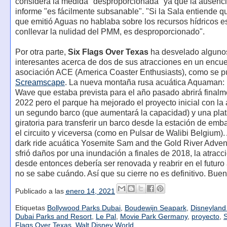
considera la medida "desproporcionada" ya que la ausenci
informe "es fácilmente subsanable". "Si la Sala entiende q
que emitió Aguas no hablaba sobre los recursos hídricos 
conllevar la nulidad del PMM, es desproporcionado".
Por otra parte,
Six Flags Over Texas
ha desvelado algunos
interesantes acerca de dos de sus atracciones en un encue
asociación ACE (America Coaster Enthusiasts), como se p
Screamscape
. La nueva montaña rusa acuática Aquaman:
Wave que estaba prevista para el año pasado abrirá finalm
2022 pero el parque ha mejorado el proyecto inicial con la
un segundo barco (que aumentará la capacidad) y una pla
giratoria para transferir un barco desde la estación de em
el circuito y viceversa (como en Pulsar de Walibi Belgium).
dark ride acuática Yosemite Sam and the Gold River Adven
sfrió daños por una inundación a finales de 2018, la atracc
desde entonces debería ser renovada y reabrir en el futur
no se sabe cuándo. Así que su cierre no es definitivo. Buen
Publicado a las
enero 14, 2021
Etiquetas
Bollywood Parks Dubai
,
Boudewijn Seapark
,
Disneyland
Dubai Parks and Resort
,
Le Pal
,
Movie Park Germany
,
proyecto
,
Flags Over Texas
,
Walt Disney World