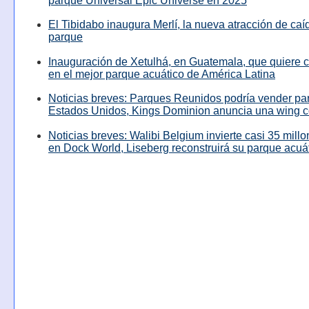
parque Universal Epic Universe en 2025
El Tibidabo inaugura Merlí, la nueva atracción de caíd
parque
Inauguración de Xetulhá, en Guatemala, que quiere c
en el mejor parque acuático de América Latina
Noticias breves: Parques Reunidos podría vender pa
Estados Unidos, Kings Dominion anuncia una wing c
Noticias breves: Walibi Belgium invierte casi 35 mill
en Dock World, Liseberg reconstruirá su parque acuá