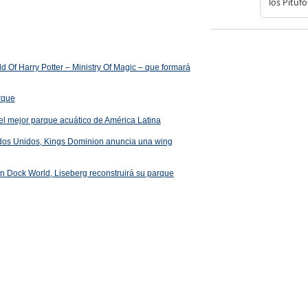
 Of Harry Potter – Ministry Of Magic – que formará
arque
el mejor parque acuático de América Latina
ados Unidos, Kings Dominion anuncia una wing
 en Dock World, Liseberg reconstruirá su parque