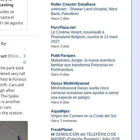
Roller Coaster DataBase
unknown - Shawar Land (Anabta, West
Bank, Palestine)
Hace 2 días
ParcPlaza.net
Le Cinéma Volant, nouveauté à
Plopsaland Belgium, ouvrira le 13 mars
2027
Hace 3 días
Publi Parques
Makamanu Jungle: la nueva aventura
familiar que transforma Polynesia en
PortAventura
Hace 6 días
Oasys MiniHollywood
MiniHollywood Oasys suelta cinco
carracas europeas para ayudar a salvar
una especie en peligro
Hace 6 días
AquaMijas
Virgen del Carmen en la Costa del Sol
Hace 3 semanas
FreakPlanet
🚧 DEMOLICIÓN del TELEFÉRICO DE
MADRID (Estación Rosales) | Julio 2026