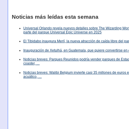
Noticias más leídas esta semana
Universal Orlando revela nuevos detalles sobre The Wizarding World
parte del parque Universal Epic Universe en 2025
El Tibidabo inaugura Merlí, la nueva atracción de caída libre del p
Inauguración de Xetulhá, en Guatemala, que quiere convertirse en 
Noticias breves: Parques Reunidos podría vender parques de Est
coaster, …
Noticias breves: Walibi Belgium invierte casi 35 millones de euros
acuático, …