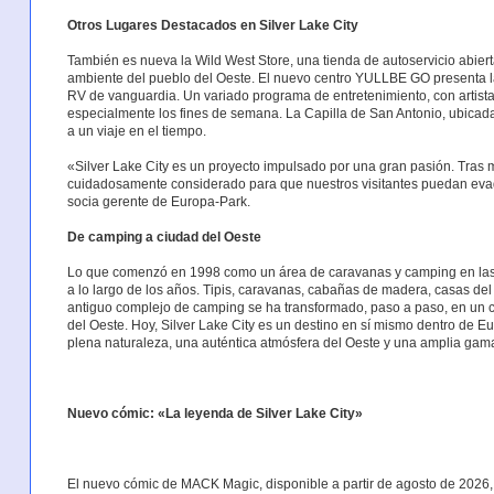
Otros Lugares Destacados en Silver Lake City
También es nueva la Wild West Store, una tienda de autoservicio abiert
ambiente del pueblo del Oeste. El nuevo centro YULLBE GO presenta la 
RV de vanguardia. Un variado programa de entretenimiento, con artistas
especialmente los fines de semana. La Capilla de San Antonio, ubicada e
a un viaje en el tiempo.
«Silver Lake City es un proyecto impulsado por una gran pasión. Tras 
cuidadosamente considerado para que nuestros visitantes puedan evad
socia gerente de Europa-Park.
De camping a ciudad del Oeste
Lo que comenzó en 1998 como un área de caravanas y camping en las
a lo largo de los años. Tipis, caravanas, cabañas de madera, casas del 
antiguo complejo de camping se ha transformado, paso a paso, en un com
del Oeste. Hoy, Silver Lake City es un destino en sí mismo dentro de 
plena naturaleza, una auténtica atmósfera del Oeste y una amplia gama 
Nuevo cómic: «La leyenda de Silver Lake City»
El nuevo cómic de MACK Magic, disponible a partir de agosto de 2026, 