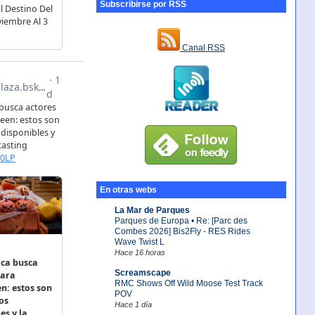
Subscribirse por RSS
Canal RSS
En otras webs
La Mar de Parques
Parques de Europa • Re: [Parc des
Combes 2026] Bis2Fly - RES Rides
Wave Twist L
Hace 16 horas
Screamscape
RMC Shows Off Wild Moose Test Track
POV
Hace 1 día