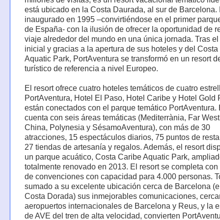
está ubicado en la Costa Daurada, al sur de Barcelona.
inaugurado en 1995 –convirtiéndose en el primer parqu
de España- con la ilusión de ofrecer la oportunidad de r
viaje alrededor del mundo en una única jornada. Tras el 
inicial y gracias a la apertura de sus hoteles y del Costa
Aquatic Park, PortAventura se transformó en un resort d
turístico de referencia a nivel Europeo.
El resort ofrece cuatro hoteles temáticos de cuatro estrel
PortAventura, Hotel El Paso, Hotel Caribe y Hotel Gold 
están conectados con el parque temático PortAventura. 
cuenta con seis áreas temáticas (Mediterrània, Far West
China, Polynesia y SésamoAventura), con más de 30
atracciones, 15 espectáculos diarios, 75 puntos de resta
27 tiendas de artesanía y regalos. Además, el resort di
un parque acuático, Costa Caribe Aquatic Park, ampliad
totalmente renovado en 2013. El resort se completa con
de convenciones con capacidad para 4.000 personas. To
sumado a su excelente ubicación cerca de Barcelona (e
Costa Dorada) sus inmejorables comunicaciones, cercan
aeropuertos internacionales de Barcelona y Reus, y la e
de AVE del tren de alta velocidad, convierten PortAvent