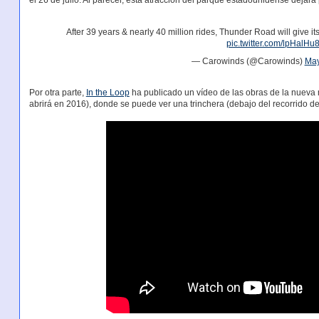
el 26 de julio. Al parecer, esta atracción del parque estadounidense deja
After 39 years & nearly 40 million rides, Thunder Road will give its
pic.twitter.com/lpHalHu
— Carowinds (@Carowinds)
May
Por otra parte,
In the Loop
ha publicado un vídeo de las obras de la nuev
abrirá en 2016), donde se puede ver una trinchera (debajo del recorrido del 