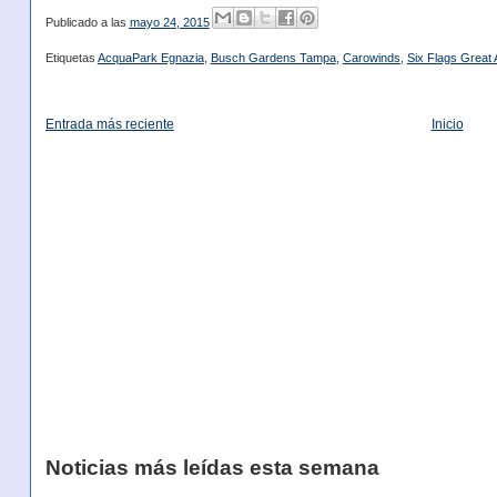
Publicado a las
mayo 24, 2015
Etiquetas
AcquaPark Egnazia
,
Busch Gardens Tampa
,
Carowinds
,
Six Flags Great
Entrada más reciente
Inicio
Noticias más leídas esta semana