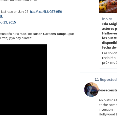
rá paso a una novedad 2016.
 last race on July 26.
http://t.co/6LUGT3t9E6
8fL
o 23, 2015
a montaña rusa Mack de
Busch Gardens Tampa
(que
tren) y ya hay pilares: