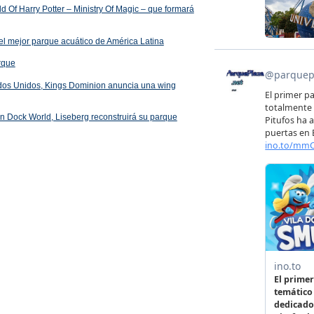
 Of Harry Potter – Ministry Of Magic – que formará
el mejor parque acuático de América Latina
arque
ados Unidos, Kings Dominion anuncia una wing
 en Dock World, Liseberg reconstruirá su parque