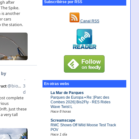
Subscribirse por RSS
Canal RSS
En otras webs
La Mar de Parques
Parques de Europa • Re: [Parc des
Combes 2026] Bis2Fly - RES Rides
Wave Twist L
Hace 8 horas
Screamscape
RMC Shows Off Wild Moose Test Track
POV
Hace 1 día