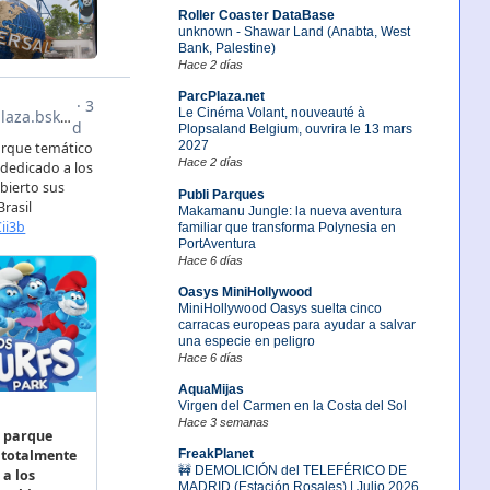
Roller Coaster DataBase
unknown - Shawar Land (Anabta, West
Bank, Palestine)
Hace 2 días
ParcPlaza.net
Le Cinéma Volant, nouveauté à
Plopsaland Belgium, ouvrira le 13 mars
2027
Hace 2 días
Publi Parques
Makamanu Jungle: la nueva aventura
familiar que transforma Polynesia en
PortAventura
Hace 6 días
Oasys MiniHollywood
MiniHollywood Oasys suelta cinco
carracas europeas para ayudar a salvar
una especie en peligro
Hace 6 días
AquaMijas
Virgen del Carmen en la Costa del Sol
Hace 3 semanas
FreakPlanet
🚧 DEMOLICIÓN del TELEFÉRICO DE
MADRID (Estación Rosales) | Julio 2026