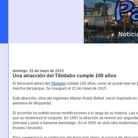
domingo, 31 de mayo de 2015
Una atracción del Tibidabo cumple 100 años
El ferrocarril aéreo del
Tibidabo
cumple 100 años, como se puede leer en
marcha del parque. Se inauguró el 22 de mayo de 1915.
Esta atracción, obra del ingeniero Marian Rubió Bellvé, nació inspirada e
alemana de Wuppertal.
El recorrido ha sufrido pocas modificaciones a lo largo de su historia. Las
que se modernizó el conjunto. En 1991 la atracción se renovó por segunda 
principal y pasó a llamarse Aeromàgic. En el 2005 se vivió otra moderniza
bruixes i bruixots).
Para conmemorar el centenario del ferrocarril aéreo, el parque de atraccio