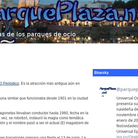
Bluesky
El Periódico
. Es la atracción más antigua aún en
n una similar que funcionaba desde 1901 en la ciudad
 vagonetas llevaban conductor hasta 1980, fecha en la
vez, se robotizó, instauró la magia como temática
ción y el nombre pasó a ser el actual (El magatzem de
nes barcelonés prepara una fiesta el 13 de junio. La