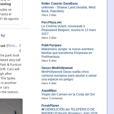
Roller Coaster DataBase
unknown - Shawar Land (Anabta, West
Bank, Palestine)
Hace 3 días
ParcPlaza.net
Le Cinéma Volant, nouveauté à
Plopsaland Belgium, ouvrira le 13 mars
2027
Hace 3 días
Publi Parques
Makamanu Jungle: la nueva aventura
familiar que transforma Polynesia en
PortAventura
Hace 6 días
Oasys MiniHollywood
MiniHollywood Oasys suelta cinco
carracas europeas para ayudar a salvar
una especie en peligro
Hace 6 días
AquaMijas
Virgen del Carmen en la Costa del Sol
Hace 3 semanas
FreakPlanet
🚧 DEMOLICIÓN del TELEFÉRICO DE
MADRID (Estación Rosales) | Julio 2026