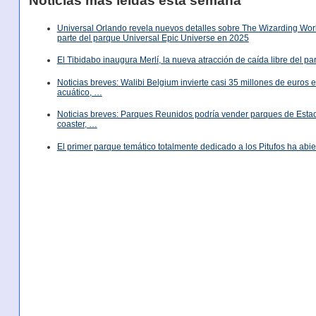
Noticias más leídas esta semana
Universal Orlando revela nuevos detalles sobre The Wizarding World
parte del parque Universal Epic Universe en 2025
El Tibidabo inaugura Merlí, la nueva atracción de caída libre del p
Noticias breves: Walibi Belgium invierte casi 35 millones de euros
acuático, …
Noticias breves: Parques Reunidos podría vender parques de Est
coaster, …
El primer parque temático totalmente dedicado a los Pitufos ha abie