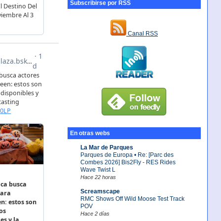
Subscribirse por RSS
Canal RSS
En otras webs
La Mar de Parques
Parques de Europa • Re: [Parc des
Combes 2026] Bis2Fly - RES Rides
Wave Twist L
Hace 22 horas
Screamscape
RMC Shows Off Wild Moose Test Track
POV
Hace 2 días