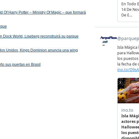
 Of Harry Potter – Ministry Of Magic – que formará
arque
 en Dock World, Liseberg reconstruirá su parque
ados Unidos, Kings Dominion anuncia una wing
rto sus puertas en Brasil