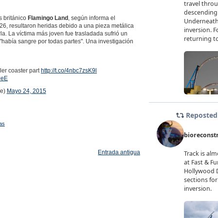
s británico
Flamingo Land
, según informa el
26, resultaron heridas debido a una pieza metálica
rla. La víctima más joven fue trasladada sufrió un
 "había sangre por todas partes". Una investigación
ler coaster part
http://t.co/4nbc7zsK9l
JeE
de)
Mayo 24, 2015
as
Entrada antigua