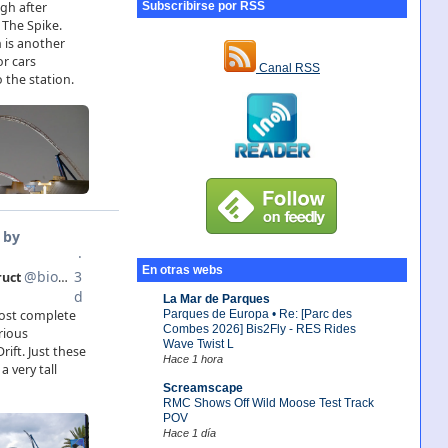
Subscribirse por RSS
Canal RSS
En otras webs
La Mar de Parques
Parques de Europa • Re: [Parc des
Combes 2026] Bis2Fly - RES Rides
Wave Twist L
Hace 1 hora
Screamscape
RMC Shows Off Wild Moose Test Track
POV
Hace 1 día