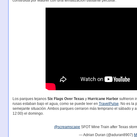
construida por Maurer con una tematización bastante peculiar:
Los parques tejanos
Six Flags Over Texas
y
Hurricane Harbor
sufrieron 
rusas estaban bajo el agua, como se puede leer en
TravelPulse
. No es la 
semejante situación. Ambos parques cerraron más temprano el sábado y ab
12:00) el domingo.
@screamscape
SFOT Mine Train after Texas sto
— Adrian Duran (@aduran8907)
M