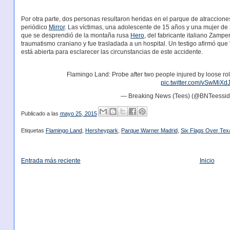
Por otra parte, dos personas resultaron heridas en el parque de atraccione
periódico
Mirror
. Las víctimas, una adolescente de 15 años y una mujer de 
que se desprendió de la montaña rusa
Hero
, del fabricante italiano Zampe
traumatismo craniano y fue trasladada a un hospital. Un testigo afirmó que
está abierta para esclarecer las circunstancias de este accidente.
Flamingo Land: Probe after two people injured by loose rol
pic.twitter.com/vSwMiXd
— Breaking News (Tees) (@BNTeessi
Publicado a las
mayo 25, 2015
Etiquetas
Flamingo Land
,
Hersheypark
,
Parque Warner Madrid
,
Six Flags Over Tex
Entrada más reciente
Inicio