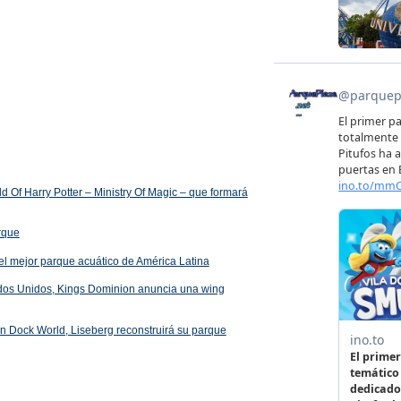
 Of Harry Potter – Ministry Of Magic – que formará
arque
el mejor parque acuático de América Latina
ados Unidos, Kings Dominion anuncia una wing
 en Dock World, Liseberg reconstruirá su parque