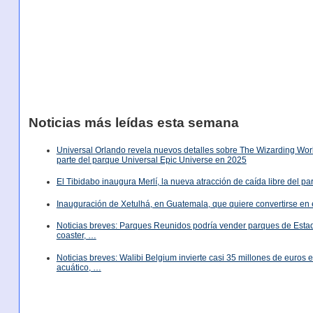
Noticias más leídas esta semana
Universal Orlando revela nuevos detalles sobre The Wizarding World
parte del parque Universal Epic Universe en 2025
El Tibidabo inaugura Merlí, la nueva atracción de caída libre del p
Inauguración de Xetulhá, en Guatemala, que quiere convertirse en 
Noticias breves: Parques Reunidos podría vender parques de Est
coaster, …
Noticias breves: Walibi Belgium invierte casi 35 millones de euros
acuático, …