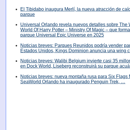
El Tibidabo inaugura Merlí, la nueva atracción de caíd
parque
Universal Orlando revela nuevos detalles sobre The
World Of Harry Potter – Ministry Of Magic – que forma
parque Universal Epic Universe en 2025
Noticias breves: Parques Reunidos podría vender pa
Estados Unidos, Kings Dominion anuncia una wing c
Noticias breves: Walibi Belgium invierte casi 35 mill
en Dock World, Liseberg reconstruirá su parque acuá
Noticias breves: nueva montaña rusa para Six Flags 
SeaWorld Orlando ha inaugurado Penguin Trek, …