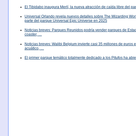
El Tibidabo inaugura Merlí, la nueva atracción de caída libre del p
Universal Orlando revela nuevos detalles sobre The Wizarding World
parte del parque Universal Epic Universe en 2025
Noticias breves: Parques Reunidos podría vender parques de Est
coaster, …
Noticias breves: Walibi Belgium invierte casi 35 millones de euros
acuático, …
El primer parque temático totalmente dedicado a los Pitufos ha abie