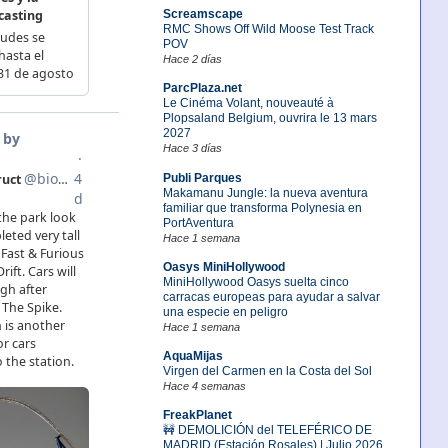
Screamscape
RMC Shows Off Wild Moose Test Track
POV
Hace 2 días
ParcPlaza.net
Le Cinéma Volant, nouveauté à
Plopsaland Belgium, ouvrira le 13 mars
2027
Hace 3 días
Publi Parques
Makamanu Jungle: la nueva aventura
familiar que transforma Polynesia en
PortAventura
Hace 1 semana
Oasys MiniHollywood
MiniHollywood Oasys suelta cinco
carracas europeas para ayudar a salvar
una especie en peligro
Hace 1 semana
AquaMijas
Virgen del Carmen en la Costa del Sol
Hace 4 semanas
FreakPlanet
🚧 DEMOLICIÓN del TELEFÉRICO DE
MADRID (Estación Rosales) | Julio 2026