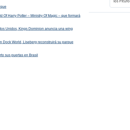
arque
 Of Harry Potter – Ministry Of Magic – que formará
ados Unidos, Kings Dominion anuncia una wing
 en Dock World, Liseberg reconstruirá su parque
rto sus puertas en Brasil