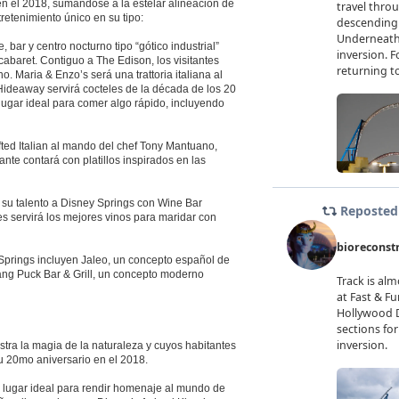
 el 2018, sumándose a la estelar alineación de
retenimiento único en su tipo:
 bar y centro nocturno tipo “gótico industrial”
cabaret. Contiguo a The Edison, los visitantes
o. Maria & Enzo’s será una trattoria italiana al
’s Hideaway servirá cocteles de la década de los 20
lugar ideal para comer algo rápido, incluyendo
fted Italian al mando del chef Tony Mantuano,
te contará con platillos inspirados en las
 su talento a Disney Springs con Wine Bar
s servirá los mejores vinos para maridar con
Springs incluyen Jaleo, un concepto español de
ng Puck Bar & Grill, un concepto moderno
a la magia de la naturaleza y cuyos habitantes
u 20mo aniversario en el 2018.
 lugar ideal para rendir homenaje al mundo de