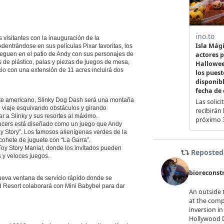
 visitantes con la inauguración de la
entrándose en sus películas Pixar favoritas, los
ueguen en el patio de Andy con sus personajes de
 de plástico, palas y piezas de juegos de mesa,
io con una extensión de 11 acres incluirá dos
guete americano, Slinky Dog Dash será una montaña
o viaje esquivando obstáculos y girando
r a Slinky y sus resortes al máximo.
aucers está diseñado como un juego que Andy
oy Story”. Los famosos alienígenas verdes de la
 cohete de juguete con “La Garra”.
 Toy Story Mania!, donde los invitados pueden
 y veloces juegos.
ueva ventana de servicio rápido donde se
rld Resort colaborará con Mini Babybel para dar