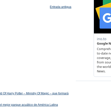
Entrada antigua
 Of Harry Potter – Ministry Of Magic – que formará
el mejor parque acuático de América Latina