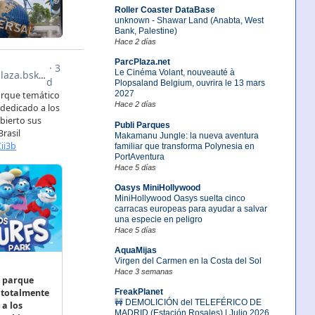
Roller Coaster DataBase
unknown - Shawar Land (Anabta, West
Bank, Palestine)
Hace 2 días
ParcPlaza.net
Le Cinéma Volant, nouveauté à
Plopsaland Belgium, ouvrira le 13 mars
2027
Hace 2 días
Publi Parques
Makamanu Jungle: la nueva aventura
familiar que transforma Polynesia en
PortAventura
Hace 5 días
Oasys MiniHollywood
MiniHollywood Oasys suelta cinco
carracas europeas para ayudar a salvar
una especie en peligro
Hace 5 días
AquaMijas
Virgen del Carmen en la Costa del Sol
Hace 3 semanas
FreakPlanet
🚧 DEMOLICIÓN del TELEFÉRICO DE
MADRID (Estación Rosales) | Julio 2026