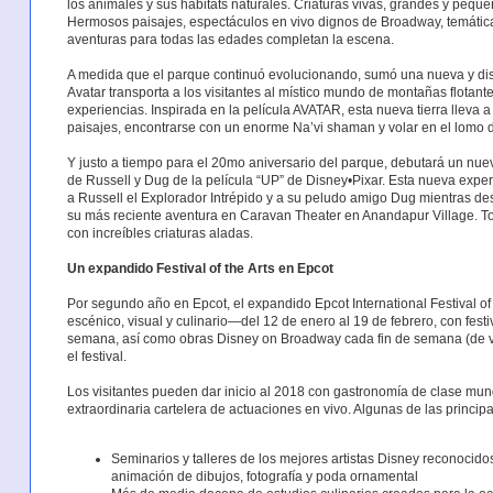
los animales y sus hábitats naturales. Criaturas vivas, grandes y peq
Hermosos paisajes, espectáculos en vivo dignos de Broadway, temática
aventuras para todas las edades completan la escena.
A medida que el parque continuó evolucionando, sumó una nueva y dis
Avatar transporta a los visitantes al místico mundo de montañas flota
experiencias. Inspirada en la película AVATAR, esta nueva tierra lleva a
paisajes, encontrarse con un enorme Na’vi shaman y volar en el lomo
Y justo a tiempo para el 20mo aniversario del parque, debutará un nue
de Russell y Dug de la película “UP” de Disney•Pixar. Esta nueva experi
a Russell el Explorador Intrépido y a su peludo amigo Dug mientras d
su más reciente aventura en Caravan Theater en Anandapur Village. T
con increíbles criaturas aladas.
Un expandido Festival of the Arts en Epcot
Por segundo año en Epcot, el expandido Epcot International Festival of
escénico, visual y culinario—del 12 de enero al 19 de febrero, con fest
semana, así como obras Disney on Broadway cada fin de semana (de vi
el festival.
Los visitantes pueden dar inicio al 2018 con gastronomía de clase mund
extraordinaria cartelera de actuaciones en vivo. Algunas de las principal
Seminarios y talleres de los mejores artistas Disney reconocidos
animación de dibujos, fotografía y poda ornamental