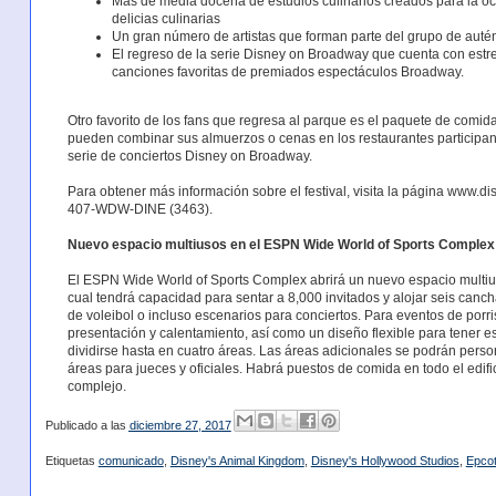
Más de media docena de estudios culinarios creados para la oca
delicias culinarias
Un gran número de artistas que forman parte del grupo de autén
El regreso de la serie Disney on Broadway que cuenta con estr
canciones favoritas de premiados espectáculos Broadway.
Otro favorito de los fans que regresa al parque es el paquete de comida
pueden combinar sus almuerzos o cenas en los restaurantes participan
serie de conciertos Disney on Broadway.
Para obtener más información sobre el festival, visita la página www.d
407-WDW-DINE (3463).
Nuevo espacio multiusos en el ESPN Wide World of Sports Complex
El ESPN Wide World of Sports Complex abrirá un nuevo espacio multiuso
cual tendrá capacidad para sentar a 8,000 invitados y alojar seis canch
de voleibol o incluso escenarios para conciertos. Para eventos de porris
presentación y calentamiento, así como un diseño flexible para tener 
dividirse hasta en cuatro áreas. Las áreas adicionales se podrán perso
áreas para jueces y oficiales. Habrá puestos de comida en todo el edific
complejo.
Publicado a las
diciembre 27, 2017
Etiquetas
comunicado
,
Disney's Animal Kingdom
,
Disney's Hollywood Studios
,
Epco