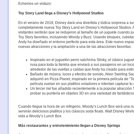
Echemos un vistazo:
Toy Story Land llega a Disney’s Hollywood Studios
En el verano de 2018, Disney dará una divertida y lúdica sorpresa a sus
completamente nueva Toy Story Land en Disney’s Hollywood Studios. Ad
visitantes sentirán que se redujeron al tamaño de un juguete cuando j
Toy Story favoritos, incluyendo Woody y Buzz. Usando bloques, cubetas
Andy ha diseñado el entorno perfecto para esta área. Este nuevo espac
nuevas atracciones y la ampliación a una de las atracciones favoritas:
Inspirado en el juguetón perro salchicha Slinky, el clásico ju
rusa para toda la familia que enviará a sus pasajeros en un loc
alrededor de las vueltas y caídas que Andy ha creado para estira
Bañado de música, luces y efectos de sonido, Alien Swirling S
adquirió en Pizza Planet, inspirado en la primera película de “T
película vuelan en sus platillos voladores e intentan capturar tu
Un tercer riel fue añadido recientemente a la popular atracción
probar su puntería en objetos 3D en una variedad de fantásticos
Cuando llegue la hora de un refrigerio, Woody’s Lunch Box será una n
servirán deliciosos platillos y los clásicos soda floats. Walt Disney Wo
vida a Woody’s Lunch Box.
Más restaurantes y entretenimiento llegan a Disney Springs