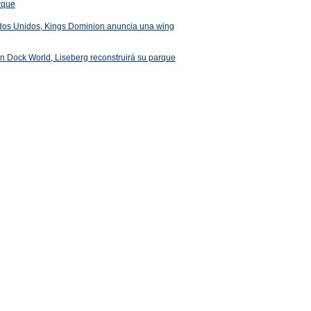
arque
ados Unidos, Kings Dominion anuncia una wing
 en Dock World, Liseberg reconstruirá su parque