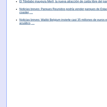
El Tibidabo inaugura Merlí, la nueva atracción de caída libre del p
Noticias breves: Parques Reunidos podría vender parques de Est
coaster, …
Noticias breves: Walibi Belgium invierte casi 35 millones de euros
acuático, …