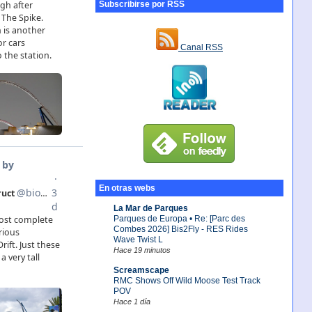
Subscribirse por RSS
Canal RSS
En otras webs
La Mar de Parques
Parques de Europa • Re: [Parc des
Combes 2026] Bis2Fly - RES Rides
Wave Twist L
Hace 19 minutos
Screamscape
RMC Shows Off Wild Moose Test Track
POV
Hace 1 día