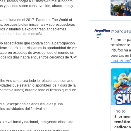
ueñas, llaman hogar a Disney’s Animal Kingdom.
s y paseos sobre conservación, atracciones y
tante luna en el 2017. Pandora–The World of
ntes, bosques bioluminiscentes y sobrecogedoras
 los visitantes a explorar resplandecientes
 de un banshee de montaña.
vo espectáculo que contará con la participación
encia dará a los visitantes la oportunidad de ver
escubren especies de aves de todo el mundo en
odos los días habrá encuentros cercanos de “UP”
 the Arts celebrará todo lo relacionado con arte—
ividades que estarán disponibles los 7 días de la
ernes a lunes) durante todo el tiempo que dure
ial, excepcionales artes visuales y una
es actividades del festival son:
 a nivel local y nacional, incluyendo clases de