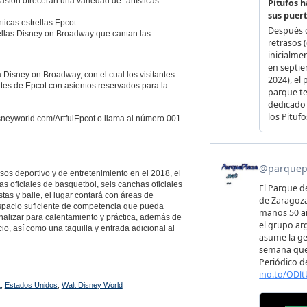
sión ofrecerán una variedad de “artísticas”
ticas estrellas Epcot
ellas Disney on Broadway que cantan las
 Disney on Broadway, con el cual los visitantes
tes de Epcot con asientos reservados para la
isneyworld.com/ArtfulEpcot o llama al número 001
s deportivo y de entretenimiento en el 2018, el
as oficiales de basquetbol, seis canchas oficiales
tas y baile, el lugar contará con áreas de
espacio suficiente de competencia que pueda
nalizar para calentamiento y práctica, además de
io, así como una taquilla y entrada adicional al
t
,
Estados Unidos
,
Walt Disney World