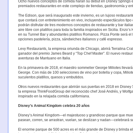
Ocho nuevos conceptos de comida harán su debut en Disney Springs en
premiados restaurantes en este complejo de tiendas, gastronomía y ent
The Edison, que será inaugurado este invierno, es un lujoso restaurante,
que contará con entretenimiento en vivo, incluyendo espectáculos tipo 
podrán disfrutar de tres modernos conceptos de restaurante y bar italian
aire libre con platillos para toda la familia inspirados en Sicilia. Enzo
en su Tunnel Bar y abundantes platillos Romanos. Pizza Ponte será el 
opciones pastelería, pizza, sándwiches italianos y café espresso.
Levy Restaurants, la empresa oriunda de Chicago, abrirá Terralina Cra
ganador del premio James Beard y “Top Chef Master”. El nuevo restauran
aventuras de Mantuano en Italia.
En la primavera de 2018, el maestro sommelier George Miliotes llevará
George. Con más de 100 selecciones de vino por botella y copa, Miliote
suculentos platillos, quesos y embutidos.
Otros nuevos restaurantes que abrirán sus puertas en 2018 en Disney 
la empresa ThinkFoodGroup del reconocido chef José Andrés, y Wolfga
inspirado en la relajada comida californiana.
Disney’s Animal Kingdom celebra 20 años
Disney’s Animal Kingdom—el majestuoso y grandioso parque que muestr
pasean, corren, se arrastran, vuelan, se deslizan y nadan—celebrará s
El enorme parque de 500 acres es el más grande de Disney y brinda el