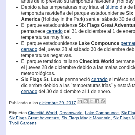
antes de lo previsto su temporada navidena (Holiday i
Debido a las temperaturas muy frías, el
último
día de 
temporada navideña del parque estadounidense
Six
America
(Holiday in the Park) será el sábado 30 de 
El parque estadounidense
Six Flags Great Adventu
permanece
cerrado
del 31 de diciembre al 1 de enero
temperaturas muy frías.
El parque estadounidense
Lake Compounce
perma
cerrado
del jueves 28 al sábado 30 de diciembre debi
temperaturas negativas.
El parque temático italiano
Cinecittà World
permane
el jueves 28 de diciembre debido a las malas condic
meteorológicas.
Six Flags St. Louis
permaneció
cerrado
el miércoles
diciembre debido a las "temperaturas frías" y estará 
cerrado
del 30 de diciembre al 1 de enero.
Publicado a las
diciembre 29, 2017
Etiquetas
Cinecittà World
,
Dreamworld
,
Lake Compounce
,
Six Fl
Six Flags Great Adventure
,
Six Flags Magic Mountain
,
Six Flags 
Tivoli Gardens