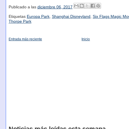
Publicado a las
diciembre 06, 2017
Etiquetas
Europa Park
,
Shanghai Disneyland
,
Six Flags Magic Mo
Thorpe Park
Entrada más reciente
Inicio
Noticias más leídas esta semana