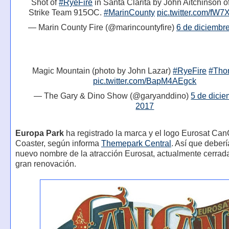
Shot of
#RyeFire
in Santa Clarita by John Aitchinson o
Strike Team 915OC.
#MarinCounty
pic.twitter.com/f
— Marin County Fire (@marincountyfire)
6 de diciembr
Magic Mountain (photo by John Lazar)
#RyeFire
#Tho
pic.twitter.com/BapM4AEgck
— The Gary & Dino Show (@garyanddino)
5 de dici
2017
Europa Park
ha registrado la marca y el logo Eurosat Ca
Coaster, según informa
Themepark Central
. Así que deberí
nuevo nombre de la atracción Eurosat, actualmente cerrad
gran renovación.