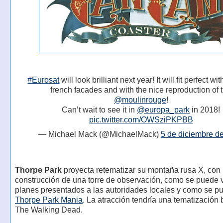
#Eurosat
will look brilliant next year! It will fit perfect w
french facades and with the nice reproduction of 
@moulinrouge
!
Can’t wait to see it in
@europa_park
in 2018!
pic.twitter.com/OWSziPKPBB
— Michael Mack (@MichaelMack)
5 de diciembre d
Thorpe Park
proyecta retematizar su montaña rusa X, con 
construcción de una torre de observación, como se puede v
planes presentados a las autoridades locales y como se p
Thorpe Park Mania
. La atracción tendría una tematización
The Walking Dead.