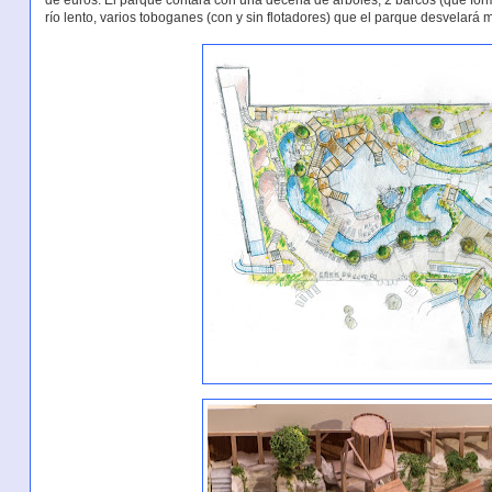
de euros. El parque contará con una decena de árboles, 2 barcos (que forma
río lento, varios toboganes (con y sin flotadores) que el parque desvelará 