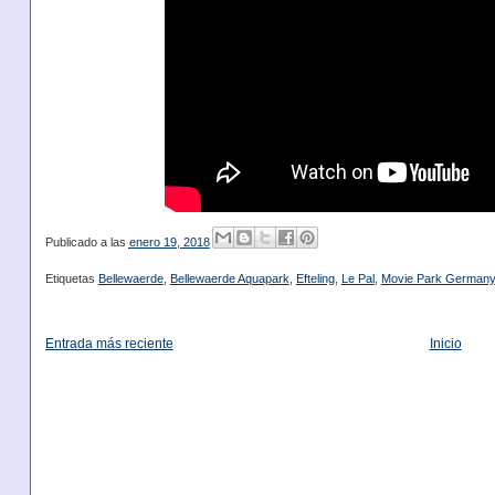
Publicado a las
enero 19, 2018
Etiquetas
Bellewaerde
,
Bellewaerde Aquapark
,
Efteling
,
Le Pal
,
Movie Park Germany
Entrada más reciente
Inicio