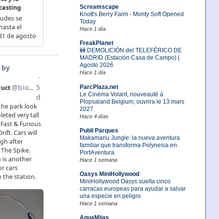
Screamscape
Knott's Berry Farm - Monty Soft Opened
Today
Hace 1 día
FreakPlanet
🚧 DEMOLICIÓN del TELEFÉRICO DE
MADRID (Estación Casa de Campo) |
Agosto 2026
Hace 1 día
ParcPlaza.net
Le Cinéma Volant, nouveauté à
Plopsaland Belgium, ouvrira le 13 mars
2027
Hace 4 días
Publi Parques
Makamanu Jungle: la nueva aventura
familiar que transforma Polynesia en
PortAventura
Hace 1 semana
Oasys MiniHollywood
MiniHollywood Oasys suelta cinco
carracas europeas para ayudar a salvar
una especie en peligro
Hace 1 semana
AquaMijas