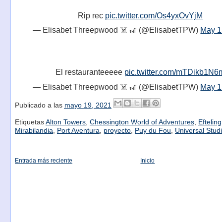
Rip rec
pic.twitter.com/Os4yxOvYjM
— Elisabet Threepwood ☠️ 🎢 (@ElisabetTPW)
May 1
El restauranteeeee
pic.twitter.com/mTDikb1N6
— Elisabet Threepwood ☠️ 🎢 (@ElisabetTPW)
May 1
Publicado a las
mayo 19, 2021
Etiquetas
Alton Towers
,
Chessington World of Adventures
,
Efteling
Mirabilandia
,
Port Aventura
,
proyecto
,
Puy du Fou
,
Universal Studi
Entrada más reciente
Inicio