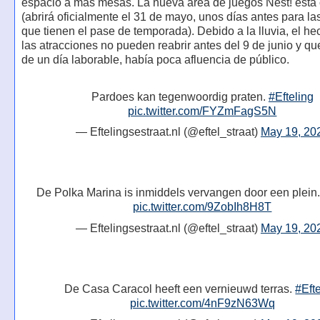
espacio a más mesas. La nueva área de juegos Nest! está c
(abrirá oficialmente el 31 de mayo, unos días antes para l
que tienen el pase de temporada). Debido a la lluvia, el h
las atracciones no pueden reabrir antes del 9 de junio y qu
de un día laborable, había poca afluencia de público.
Pardoes kan tegenwoordig praten.
#Efteling
pic.twitter.com/FYZmFagS5N
— Eftelingsestraat.nl (@eftel_straat)
May 19, 20
De Polka Marina is inmiddels vervangen door een plein
pic.twitter.com/9ZobIh8H8T
— Eftelingsestraat.nl (@eftel_straat)
May 19, 20
De Casa Caracol heeft een vernieuwd terras.
#Eft
pic.twitter.com/4nF9zN63Wq