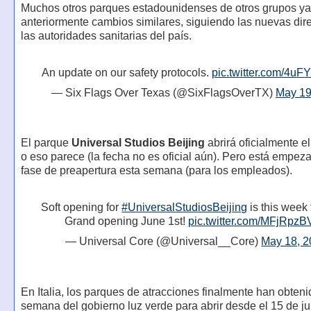
Muchos otros parques estadounidenses de otros grupos y
anteriormente cambios similares, siguiendo las nuevas dir
las autoridades sanitarias del país.
An update on our safety protocols.
pic.twitter.com/4u
— Six Flags Over Texas (@SixFlagsOverTX)
May 19
El parque
Universal Studios Beijing
abrirá oficialmente el
o eso parece (la fecha no es oficial aún). Pero está empe
fase de preapertura esta semana (para los empleados).
Soft opening for
#UniversalStudiosBeijing
is this week 
Grand opening June 1st!
pic.twitter.com/MFjRpz
— Universal Core (@Universal__Core)
May 18, 
En Italia, los parques de atracciones finalmente han obteni
semana del gobierno luz verde para abrir desde el 15 de ju