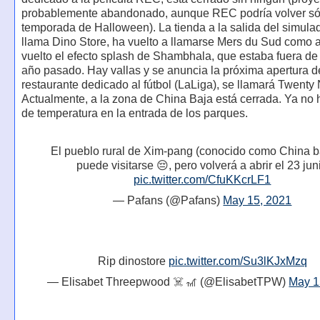
probablemente abandonado, aunque REC podría volver sól
temporada de Halloween). La tienda a la salida del simula
llama Dino Store, ha vuelto a llamarse Mers du Sud como 
vuelto el efecto splash de Shambhala, que estaba fuera de 
año pasado. Hay vallas y se anuncia la próxima apertura d
restaurante dedicado al fútbol (LaLiga), se llamará Twenty 
Actualmente, a la zona de China Baja está cerrada. Ya no 
de temperatura en la entrada de los parques.
El pueblo rural de Xim-pang (conocido como China b
puede visitarse 😔, pero volverá a abrir el 23 jun
pic.twitter.com/CfuKKcrLF1
— Pafans (@Pafans)
May 15, 2021
Rip dinostore
pic.twitter.com/Su3lKJxMzq
— Elisabet Threepwood ☠️ 🎢 (@ElisabetTPW)
May 1