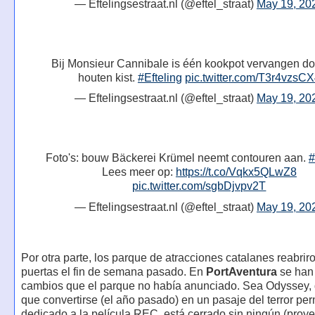
— Eftelingsestraat.nl (@eftel_straat)
May 19, 20
Bij Monsieur Cannibale is één kookpot vervangen d
houten kist.
#Efteling
pic.twitter.com/T3r4vzsC
— Eftelingsestraat.nl (@eftel_straat)
May 19, 20
Foto's: bouw Bäckerei Krümel neemt contouren aan.
#
Lees meer op:
https://t.co/Vqkx5QLwZ8
pic.twitter.com/sgbDjvpv2T
— Eftelingsestraat.nl (@eftel_straat)
May 19, 20
Por otra parte, los parque de atracciones catalanes reabrir
puertas el fin de semana pasado. En
PortAventura
se han 
cambios que el parque no había anunciado. Sea Odyssey, 
que convertirse (el año pasado) en un pasaje del terror p
dedicado a la película REC, está cerrado sin ningún (proye