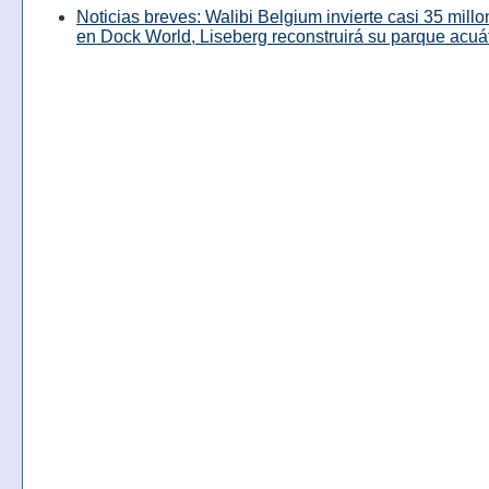
Noticias breves: Walibi Belgium invierte casi 35 mill
en Dock World, Liseberg reconstruirá su parque acuá