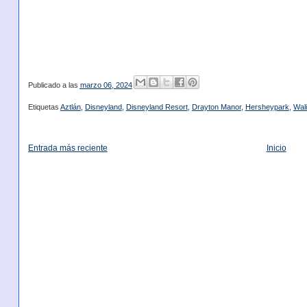
Publicado a las
marzo 06, 2024
Etiquetas
Aztlán
,
Disneyland
,
Disneyland Resort
,
Drayton Manor
,
Hersheypark
,
Wali
Entrada más reciente
Inicio