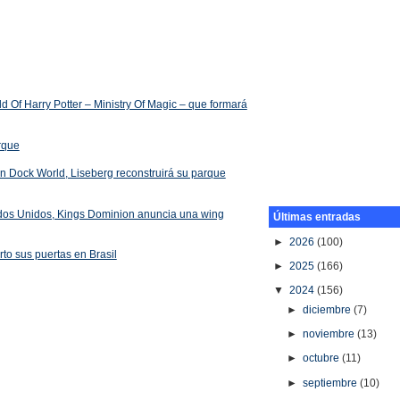
 Of Harry Potter – Ministry Of Magic – que formará
arque
 en Dock World, Liseberg reconstruirá su parque
ados Unidos, Kings Dominion anuncia una wing
Últimas entradas
►
2026
(100)
rto sus puertas en Brasil
►
2025
(166)
▼
2024
(156)
►
diciembre
(7)
►
noviembre
(13)
►
octubre
(11)
►
septiembre
(10)