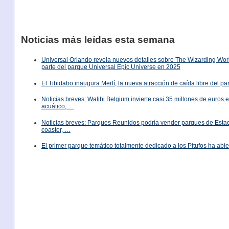
Noticias más leídas esta semana
Universal Orlando revela nuevos detalles sobre The Wizarding World
parte del parque Universal Epic Universe en 2025
El Tibidabo inaugura Merlí, la nueva atracción de caída libre del p
Noticias breves: Walibi Belgium invierte casi 35 millones de euros
acuático, …
Noticias breves: Parques Reunidos podría vender parques de Est
coaster, …
El primer parque temático totalmente dedicado a los Pitufos ha abie