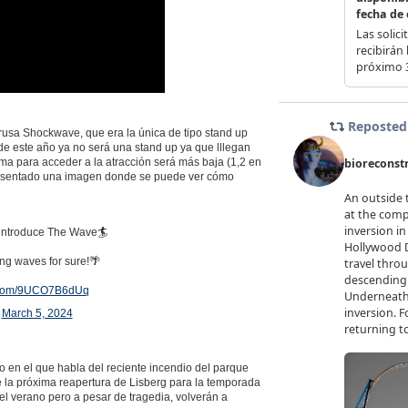
usa Shockwave, que era la única de tipo stand up
de este año ya no será una stand up ya que lllegan
ima para acceder a la atracción será más baja (1,2 en
resentado una imagen donde se puede ver cómo
we introduce The Wave🏄
ng waves for sure!🌴
er.com/9UCO7B6dUq
)
March 5, 2024
 en el que habla del reciente incendio del parque
 la próxima reapertura de Lisberg para la temporada
l verano pero a pesar de tragedia, volverán a