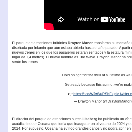
El parque de atracciones británico
Drayton Manor
transforma su montaña r
diseñada por Intamin que aún estaba abierta hasta el año pasado. A partir 
nuevos trenes en los que los pasajeros estarán sentados y la estatura mín
lugar de 1,4 metros). El nuevo nombre es The Wave. Drayton Manor ha p
serán los trenes:
Hold on tight for the thrill of a lifetime as 
Get ready because this spring, we’re maki
👉
https://t.co/WJxWuRShEk
pic.twitt
— Drayton Manor (@DraytonManor
El director del parque de atracciones sueco
Liseberg
ha publicado un vídeo
acuático indoor Oceana que tenía que inaugurar en el verano de 2024 y de
2024. Por supuesto, Oceana ha sufrido grandes daños y no podrá abrir en e