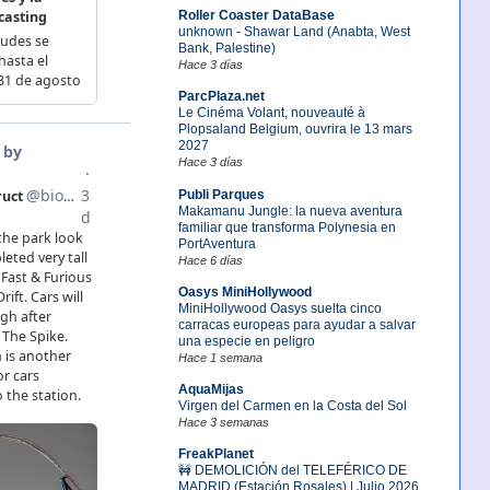
Roller Coaster DataBase
unknown - Shawar Land (Anabta, West
Bank, Palestine)
Hace 3 días
ParcPlaza.net
Le Cinéma Volant, nouveauté à
Plopsaland Belgium, ouvrira le 13 mars
2027
Hace 3 días
Publi Parques
Makamanu Jungle: la nueva aventura
familiar que transforma Polynesia en
PortAventura
Hace 6 días
Oasys MiniHollywood
MiniHollywood Oasys suelta cinco
carracas europeas para ayudar a salvar
una especie en peligro
Hace 1 semana
AquaMijas
Virgen del Carmen en la Costa del Sol
Hace 3 semanas
FreakPlanet
🚧 DEMOLICIÓN del TELEFÉRICO DE
MADRID (Estación Rosales) | Julio 2026