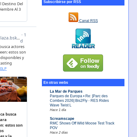
Subscribirse por RSS
Canal RSS
En otras webs
La Mar de Parques
Parques de Europa • Re: [Parc des
Combes 2026] Bis2Fly - RES Rides
Wave Twist L
Hace 1 día
Screamscape
RMC Shows Off Wild Moose Test Track
POV
Hace 2 días