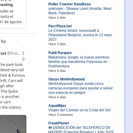
Roller Coaster DataBase
unknown - Shawar Land (Anabta, West
Bank, Palestine)
Hace 2 días
ParcPlaza.net
Le Cinéma Volant, nouveauté à
Plopsaland Belgium, ouvrira le 13 mars
2027
Hace 3 días
Publi Parques
Makamanu Jungle: la nueva aventura
familiar que transforma Polynesia en
PortAventura
Hace 6 días
Oasys MiniHollywood
MiniHollywood Oasys suelta cinco
carracas europeas para ayudar a salvar
una especie en peligro
Hace 6 días
AquaMijas
Virgen del Carmen en la Costa del Sol
Hace 3 semanas
FreakPlanet
🚧 DEMOLICIÓN del TELEFÉRICO DE
MADRID (Estación Rosales) | Julio 2026