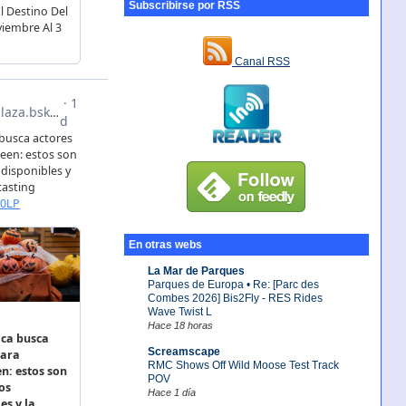
Subscribirse por RSS
Canal RSS
En otras webs
La Mar de Parques
Parques de Europa • Re: [Parc des
Combes 2026] Bis2Fly - RES Rides
Wave Twist L
Hace 18 horas
Screamscape
RMC Shows Off Wild Moose Test Track
POV
Hace 1 día