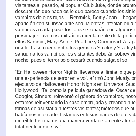
visitantes al pasado, al popular Club Juke, donde pronto
descubrirán que nada es lo que parece cuando los sinie
vampiros de ojos rojos —Remmick, Bert y Joan— hagan
aparición con su insaciable sed. Mientras intentan eludir
vampiros a cada paso, los fans se toparán con algunos 
personajes favoritos, extraídos directamente de la pelícu
ellos Sammie, Mary, Annie, Pearline y Cornbread. Atra
una lucha a muerte entre los gemelos Smoke y Stack y 
sanguinarios vampiros, los visitantes deberán sobrevivir
noche, pues el terror solo cesará cuando salga el sol.
“En Halloween Horror Nights, llevamos al límite lo que 
una experiencia de terror en vivo”, afirmó John Murdy, p
ejecutivo de Halloween Horror Nights en Universal Stud
Hollywood. “Tal como la película ganadora del Óscar d
Coogler, Sinners, reinventó el género de vampiros, noso
estamos reinventando la casa embrujada y creando nu
formas de asustar a nuestros visitantes; métodos que n
habíamos intentado. Estamos entusiasmados de dar vid
increíble historia de una manera verdaderamente aterra
totalmente inmersiva”.