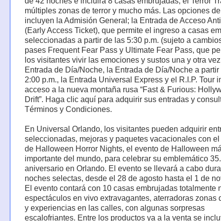
de 42 noches e incluirá 8 casas embrujadas, el Terror T
múltiples zonas de terror y mucho más. Las opciones de
incluyen la Admisión General; la Entrada de Acceso Ant
(Early Access Ticket), que permite el ingreso a casas e
seleccionadas a partir de las 5:30 p.m. (sujeto a cambios
pases Frequent Fear Pass y Ultimate Fear Pass, que pe
los visitantes vivir las emociones y sustos una y otra vez
Entrada de Día/Noche, la Entrada de Día/Noche a partir 
2:00 p.m., la Entrada Universal Express y el R.I.P. Tour i
acceso a la nueva montaña rusa “Fast & Furious: Holly
Drift”. Haga clic aquí para adquirir sus entradas y consul
Términos y Condiciones.
En Universal Orlando, los visitantes pueden adquirir en
seleccionadas, mejoras y paquetes vacacionales con el
de Halloween Horror Nights, el evento de Halloween m
importante del mundo, para celebrar su emblemático 35.
aniversario en Orlando. El evento se llevará a cabo dur
noches selectas, desde el 28 de agosto hasta el 1 de n
El evento contará con 10 casas embrujadas totalmente 
espectáculos en vivo extravagantes, aterradoras zonas
y experiencias en las calles, con algunas sorpresas
escalofriantes. Entre los productos ya a la venta se incl