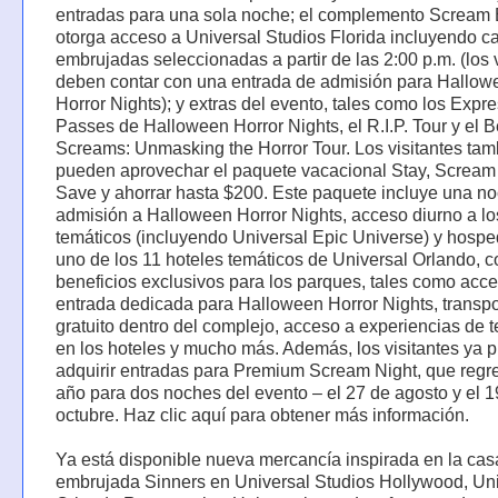
entradas para una sola noche; el complemento Scream 
otorga acceso a Universal Studios Florida incluyendo c
embrujadas seleccionadas a partir de las 2:00 p.m. (los 
deben contar con una entrada de admisión para Hallow
Horror Nights); y extras del evento, tales como los Expr
Passes de Halloween Horror Nights, el R.I.P. Tour y el B
Screams: Unmasking the Horror Tour. Los visitantes tam
pueden aprovechar el paquete vacacional Stay, Scream
Save y ahorrar hasta $200. Este paquete incluye una n
admisión a Halloween Horror Nights, acceso diurno a l
temáticos (incluyendo Universal Epic Universe) y hospe
uno de los 11 hoteles temáticos de Universal Orlando, c
beneficios exclusivos para los parques, tales como acc
entrada dedicada para Halloween Horror Nights, transpo
gratuito dentro del complejo, acceso a experiencias de
en los hoteles y mucho más. Además, los visitantes ya 
adquirir entradas para Premium Scream Night, que regr
año para dos noches del evento – el 27 de agosto y el 1
octubre. Haz clic aquí para obtener más información.
Ya está disponible nueva mercancía inspirada en la cas
embrujada Sinners en Universal Studios Hollywood, Uni