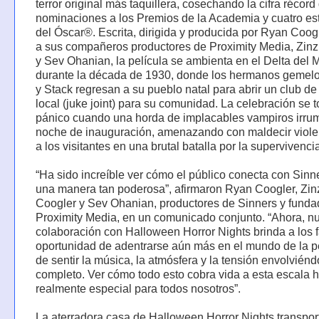
terror original más taquillera, cosechando la cifra récord
nominaciones a los Premios de la Academia y cuatro est
del Óscar®. Escrita, dirigida y producida por Ryan Coogl
a sus compañeros productores de Proximity Media, Zinz
y Sev Ohanian, la película se ambienta en el Delta del M
durante la década de 1930, donde los hermanos geme
y Stack regresan a su pueblo natal para abrir un club d
local (juke joint) para su comunidad. La celebración se 
pánico cuando una horda de implacables vampiros irru
noche de inauguración, amenazando con maldecir viol
a los visitantes en una brutal batalla por la supervivenci
“Ha sido increíble ver cómo el público conecta con Sinn
una manera tan poderosa”, afirmaron Ryan Coogler, Zin
Coogler y Sev Ohanian, productores de Sinners y funda
Proximity Media, en un comunicado conjunto. “Ahora, n
colaboración con Halloween Horror Nights brinda a los f
oportunidad de adentrarse aún más en el mundo de la p
de sentir la música, la atmósfera y la tensión envolviénd
completo. Ver cómo todo esto cobra vida a esta escala h
realmente especial para todos nosotros”.
La aterradora casa de Halloween Horror Nights transport