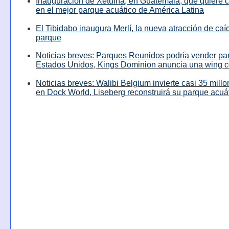
Inauguración de Xetulhá, en Guatemala, que quiere c
en el mejor parque acuático de América Latina
El Tibidabo inaugura Merlí, la nueva atracción de caíd
parque
Noticias breves: Parques Reunidos podría vender pa
Estados Unidos, Kings Dominion anuncia una wing c
Noticias breves: Walibi Belgium invierte casi 35 mill
en Dock World, Liseberg reconstruirá su parque acuá