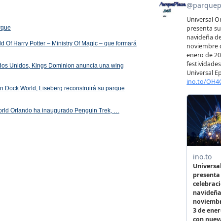
arque
 Of Harry Potter – Ministry Of Magic – que formará
ados Unidos, Kings Dominion anuncia una wing
 en Dock World, Liseberg reconstruirá su parque
orld Orlando ha inaugurado Penguin Trek, …