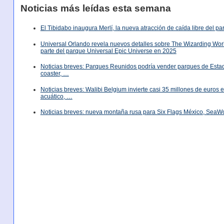
Noticias más leídas esta semana
El Tibidabo inaugura Merlí, la nueva atracción de caída libre del p
Universal Orlando revela nuevos detalles sobre The Wizarding World
parte del parque Universal Epic Universe en 2025
Noticias breves: Parques Reunidos podría vender parques de Est
coaster, …
Noticias breves: Walibi Belgium invierte casi 35 millones de euros
acuático, …
Noticias breves: nueva montaña rusa para Six Flags México, SeaW