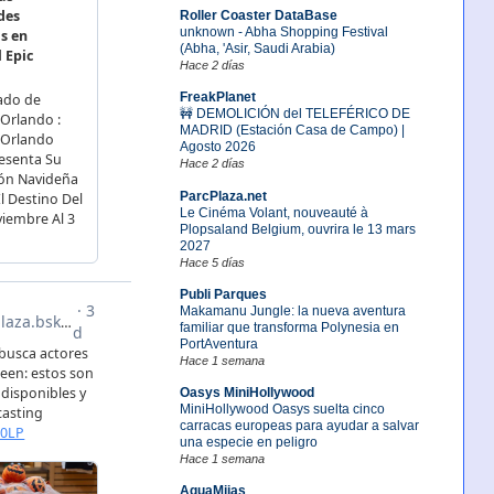
Roller Coaster DataBase
unknown - Abha Shopping Festival
(Abha, 'Asir, Saudi Arabia)
Hace 2 días
FreakPlanet
🚧 DEMOLICIÓN del TELEFÉRICO DE
MADRID (Estación Casa de Campo) |
Agosto 2026
Hace 2 días
ParcPlaza.net
Le Cinéma Volant, nouveauté à
Plopsaland Belgium, ouvrira le 13 mars
2027
Hace 5 días
Publi Parques
Makamanu Jungle: la nueva aventura
familiar que transforma Polynesia en
PortAventura
Hace 1 semana
Oasys MiniHollywood
MiniHollywood Oasys suelta cinco
carracas europeas para ayudar a salvar
una especie en peligro
Hace 1 semana
AquaMijas