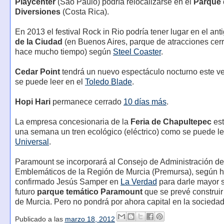
Playcenter
(São Paulo) podría relocalizarse en el
Parque 
Diversiones
(Costa Rica).
En 2013 el festival Rock in Rio podría tener lugar en el an
de la Ciudad
(en Buenos Aires, parque de atracciones cer
hace mucho tiempo) según
Steel Coaster
.
Cedar Point
tendrá un nuevo espectáculo nocturno este 
se puede leer en el
Toledo Blade
.
Hopi Hari
permanece cerrado
10 días más
.
La empresa concesionaria de la
Feria de Chapultepec
est
una semana un tren ecológico (eléctrico) como se puede l
Universal
.
Paramount se incorporará al Consejo de Administración d
Emblemáticos de la Región de Murcia (Premursa), según 
confirmado Jesús Samper en
La Verdad
para darle mayor s
futuro
parque temático Paramount
que se prevé construi
de Murcia. Pero no pondrá por ahora capital en la sociedad
Publicado a las
marzo 18, 2012