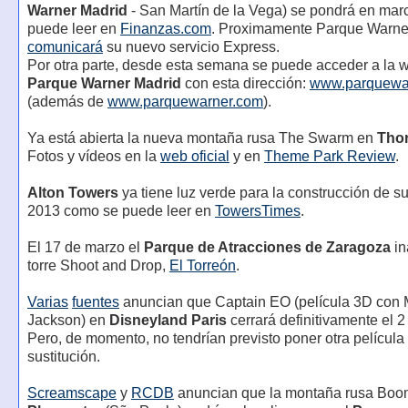
Warner Madrid
- San Martín de la Vega) se pondrá en ma
puede leer en
Finanzas.com
. Proximamente Parque Warne
comunicará
su nuevo servicio Express.
Por otra parte, desde esta semana se puede acceder a la 
Parque Warner Madrid
con esta dirección:
www.parquewa
(además de
www.parquewarner.com
).
Ya está abierta la nueva montaña rusa The Swarm en
Tho
Fotos y vídeos en la
web oficial
y en
Theme Park Review
.
Alton Towers
ya tiene luz verde para la construcción de 
2013 como se puede leer en
TowersTimes
.
El 17 de marzo el
Parque de Atracciones de Zaragoza
in
torre Shoot and Drop,
El Torreón
.
Varias
fuentes
anuncian que Captain EO (película 3D con 
Jackson) en
Disneyland Paris
cerrará definitivamente el 2 
Pero, de momento, no tendrían previsto poner otra película
sustitución.
Screamscape
y
RCDB
anuncian que la montaña rusa Boo