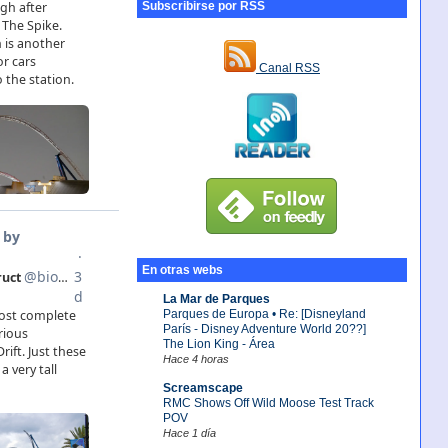
Subscribirse por RSS
Canal RSS
En otras webs
La Mar de Parques
Parques de Europa • Re: [Disneyland
París - Disney Adventure World 20??]
The Lion King - Área
Hace 4 horas
Screamscape
RMC Shows Off Wild Moose Test Track
POV
Hace 1 día