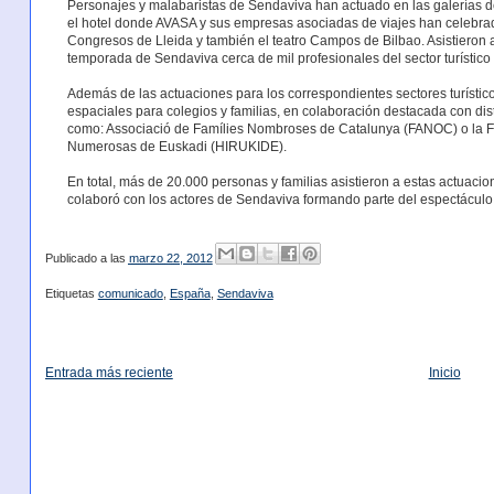
Personajes y malabaristas de Sendaviva han actuado en las galerías de
el hotel donde AVASA y sus empresas asociadas de viajes han celebrad
Congresos de Lleida y también el teatro Campos de Bilbao. Asistieron a
temporada de Sendaviva cerca de mil profesionales del sector turístico 
Además de las actuaciones para los correspondientes sectores turístic
espaciales para colegios y familias, en colaboración destacada con di
como: Associació de Famílies Nombroses de Catalunya (FANOC) o la F
Numerosas de Euskadi (HIRUKIDE).
En total, más de 20.000 personas y familias asistieron a estas actuacio
colaboró con los actores de Sendaviva formando parte del espectáculo
Publicado a las
marzo 22, 2012
Etiquetas
comunicado
,
España
,
Sendaviva
Entrada más reciente
Inicio