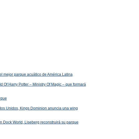
el mejor parque acuático de América Latina
 Of Harry Potter – Ministry Of Magic – que formará
arque
ados Unidos, Kings Dominion anuncia una wing
 en Dock World, Liseberg reconstruirá su parque