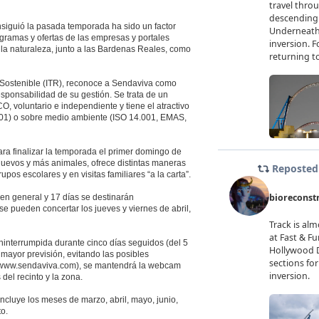
nsiguió la pasada temporada ha sido un factor
ramas y ofertas de las empresas y portales
 la naturaleza, junto a las Bardenas Reales, como
mo Sostenible (ITR), reconoce a Sendaviva como
esponsabilidad de su gestión. Se trata de un
O, voluntario e independiente y tiene el atractivo
001) o sobre medio ambiente (ISO 14.001, EMAS,
ra finalizar la temporada el primer domingo de
evos y más animales, ofrece distintas maneras
upos escolares y en visitas familiares “a la carta”.
 en general y 17 días se destinarán
se pueden concertar los jueves y viernes de abril,
interrumpida durante cinco días seguidos (del 5
a mayor previsión, evitando las posibles
 (www.sendaviva.com), se mantendrá la webcam
del recinto y la zona.
cluye los meses de marzo, abril, mayo, junio,
o.