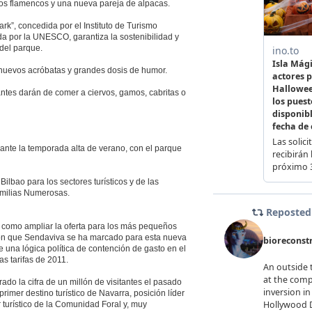
os flamencos y una nueva pareja de alpacas.
ark”, concedida por el Instituto de Turismo
a por la UNESCO, garantiza la sostenibilidad y
 del parque.
 nuevos acróbatas y grandes dosis de humor.
antes darán de comer a ciervos, gamos, cabritas o
ante la temporada alta de verano, con el parque
ilbao para los sectores turísticos y de las
amilias Numerosas.
sí como ampliar la oferta para los más pequeños
ción que Sendaviva se ha marcado para esta nueva
una lógica política de contención de gasto en el
 tarifas de 2011.
do la cifra de un millón de visitantes el pasado
mer destino turístico de Navarra, posición líder
 turístico de la Comunidad Foral y, muy