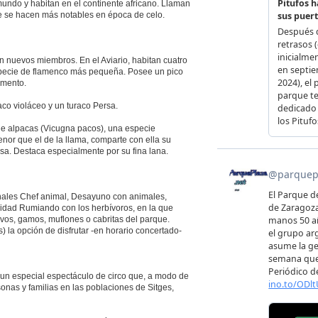
undo y habitan en el continente africano. Llaman
ue se hacen más notables en época de celo.
 nuevos miembros. En el Aviario, habitan cuatro
pecie de flamenco más pequeña. Posee un pico
limento.
aco violáceo y un turaco Persa.
 de alpacas (Vicugna pacos), una especie
or que el de la llama, comparte con ella su
nsa. Destaca especialmente por su fina lana.
ionales Chef animal, Desayuno con animales,
idad Rumiando con los herbívoros, en la que
os, gamos, muflones o cabritas del parque.
) la opción de disfrutar -en horario concertado-
un especial espectáculo de circo que, a modo de
onas y familias en las poblaciones de Sitges,