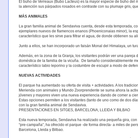
El búho de Verreaux (Bubo Lacteus) es la mayor especie de búho del m
la atención sus párpados rosados en contraste con su plumaje gris, q
MÁS ANIMALES
La gran familia animal de Sendaviva cuenta, desde esta temporada, con
ejemplares nuevos de flamencos enanos (Phoeniconaias minor), la es
característico que les sirve para filtrar el agua, de donde obtienen su a
Junto a ellos, se han incorporado un faisán Monal del Himalaya, un tur
Además, en la zona de la Granja, los visitantes podrán ver una pareja
doméstica de la familia de la vicuña. De tamaño considerablemente men
característico labio leporino y la costumbre de escupir a modo de defe
NUEVAS ACTIVIDADES
El parque ha aumentado su oferta de visita + actividades. A los tradic
Merienda con animales y Mundo Zoorprendente se suma ahora la activ
jóvenes y mayores viven una nueva experiencia dando de comer a cierv
Estas opciones permiten a los visitantes (tanto de uno como de dos días
con la gran familia animal de Sendaviva.
PRESENTACIONES EN SITGES, BARCELONA, LLEIDA Y BILBAO
Esta nueva temporada, Sendaviva ha realizado una pequeña gira, con 
“pre-campaña”, ha ofrecido el parque -de forma directa- a miles de pers
Barcelona, Lleida y Bilbao.