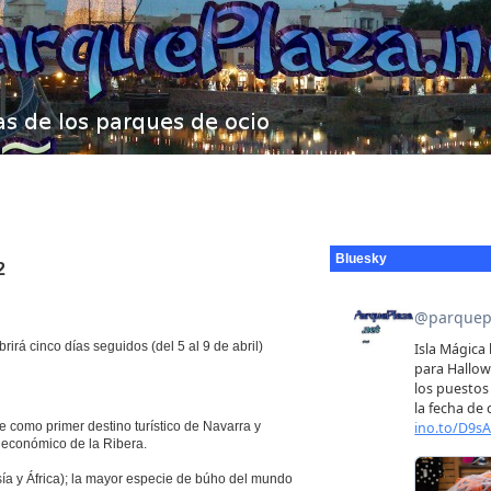
Bluesky
2
á cinco días seguidos (del 5 al 9 de abril)
ue como primer destino turístico de Navarra y
o económico de la Ribera.
ía y África); la mayor especie de búho del mundo