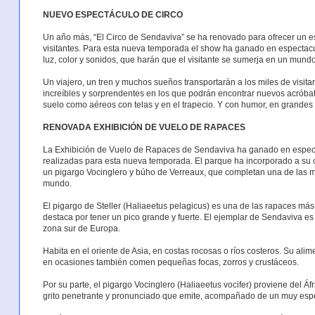
NUEVO ESPECTÁCULO DE CIRCO
Un año más, “El Circo de Sendaviva” se ha renovado para ofrecer un e
visitantes. Para esta nueva temporada el show ha ganado en espectacu
luz, color y sonidos, que harán que el visitante se sumerja en un mundo
Un viajero, un tren y muchos sueños transportarán a los miles de visitan
increíbles y sorprendentes en los que podrán encontrar nuevos acróbata
suelo como aéreos con telas y en el trapecio. Y con humor, en grandes 
RENOVADA EXHIBICIÓN DE VUELO DE RAPACES
La Exhibición de Vuelo de Rapaces de Sendaviva ha ganado en espect
realizadas para esta nueva temporada. El parque ha incorporado a su c
un pigargo Vocinglero y búho de Verreaux, que completan una de las m
mundo.
El pigargo de Steller (Haliaeetus pelagicus) es una de las rapaces más
destaca por tener un pico grande y fuerte. El ejemplar de Sendaviva es
zona sur de Europa.
Habita en el oriente de Asia, en costas rocosas o ríos costeros. Su al
en ocasiones también comen pequeñas focas, zorros y crustáceos.
Por su parte, el pigargo Vocinglero (Haliaeetus vocifer) proviene del 
grito penetrante y pronunciado que emite, acompañado de un muy espe