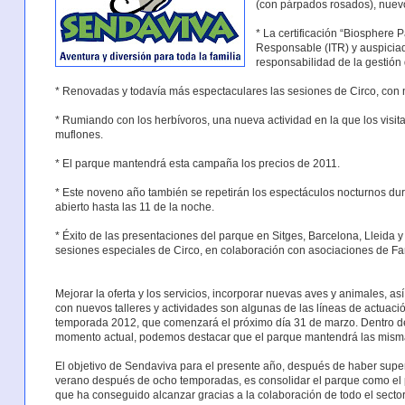
(con párpados rosados), nuev
* La certificación “Biosphere P
Responsable (ITR) y auspiciad
responsabilidad de la gestión
* Renovadas y todavía más espectaculares las sesiones de Circo, con
* Rumiando con los herbívoros, una nueva actividad en la que los visit
muflones.
* El parque mantendrá esta campaña los precios de 2011.
* Este noveno año también se repetirán los espectáculos nocturnos dur
abierto hasta las 11 de la noche.
* Éxito de las presentaciones del parque en Sitges, Barcelona, Lleida y B
sesiones especiales de Circo, en colaboración con asociaciones de F
Mejorar la oferta y los servicios, incorporar nuevas aves y animales, a
con nuevos talleres y actividades son algunas de las líneas de actua
temporada 2012, que comenzará el próximo día 31 de marzo. Dentro de 
momento actual, podemos destacar que el parque mantendrá las mismas
El objetivo de Sendaviva para el presente año, después de haber supera
verano después de ocho temporadas, es consolidar el parque como el pri
que ha conseguido alcanzar gracias a la colaboración de todo el sector