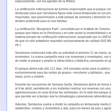
especialmente, con los agentes de la Ribera.
La certificación internacional de turismo responsable que el parque co
destacado para que Sendaviva figure esta nueva temporada en los prog
mayoristas, que posicionarán a este parque de aventura y diversión en
destino preferente para el ocio familiar.
La certificación “Biosphere Park”, concedida por el Instituto de Turis
parque que lidera en la Península y en este sector la sostenibilidad y r
sistema privado de certificación internacional, auspiciado por la UNESC
de que no sólo establece requisitos exclusivamente de calidad (ISO 9
etc.).
Sendaviva comenzará este año su actividad el próximo 31 de marzo, pa
noviembre. La nueva campaña nace con sorpresas y novedades, con nu
de visitar el parque y amplía la oferta lúdica y didáctica, pensando en gr
El parque abrirá este año 121 días: 104 jornadas serán para el público
exclusivamente para las visitas de grupos –escolares y jubilados-, que 
mayo, junio y octubre.
Durante las vacaciones de Semana Santa, Sendaviva abrirá de forma in
al 9 de abril), permitiendo a los visitantes realizar sus reservas con un
aglomeraciones en unas fechas tan señaladas. En la web del parque
que permite ver a tiempo real la climatología y previsiones atmosféricas 
Además, Sendaviva vuelve a dividir la campaña en temporada media (in
septiembre, octubre y noviembre) y alta, para los meses de julio y agost