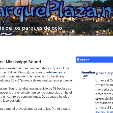
Bluesky
s: Mississippi Sound
ara construir un gran complejo de ocio que incluirá
do en Biloxi (Misisipi), como se
puede
leer
en
la
es el propietario de un terreno de 485 hectáreas
autovías 15 y 67), donde desea realizar este proyecto.
ssippi Sound, tendrá una superficie de 58 hectáreas
 proyecto prevé también un centro comercial, un hotel
o y un centro de convenciones. Otros cuatro hoteles
a fase posterior.
ra que el proyecto pueda ver la luz. Por otra parte,