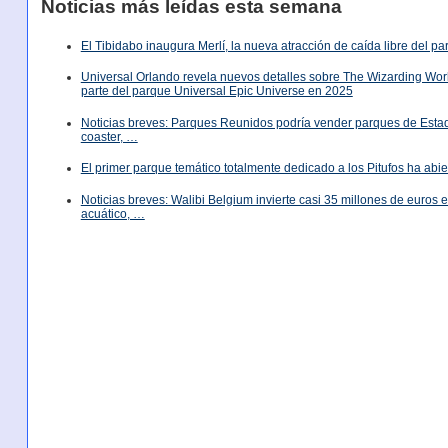
Noticias más leídas esta semana
El Tibidabo inaugura Merlí, la nueva atracción de caída libre del p
Universal Orlando revela nuevos detalles sobre The Wizarding World
parte del parque Universal Epic Universe en 2025
Noticias breves: Parques Reunidos podría vender parques de Est
coaster, …
El primer parque temático totalmente dedicado a los Pitufos ha abie
Noticias breves: Walibi Belgium invierte casi 35 millones de euros
acuático, …