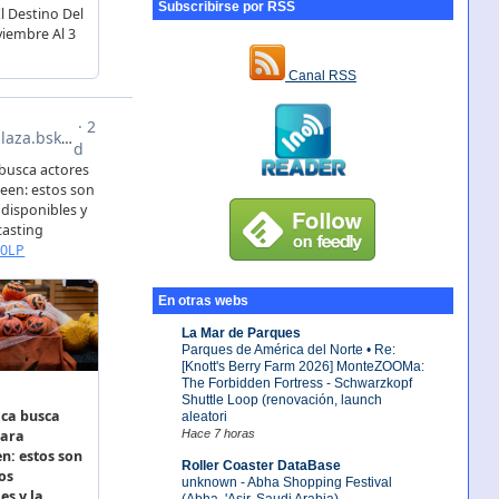
Subscribirse por RSS
Canal RSS
En otras webs
La Mar de Parques
Parques de América del Norte • Re:
[Knott's Berry Farm 2026] MonteZOOMa:
The Forbidden Fortress - Schwarzkopf
Shuttle Loop (renovación, launch
aleatori
Hace 7 horas
Roller Coaster DataBase
unknown - Abha Shopping Festival
(Abha, 'Asir, Saudi Arabia)