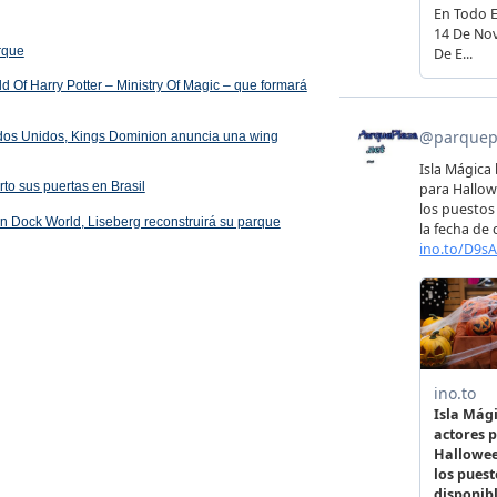
arque
 Of Harry Potter – Ministry Of Magic – que formará
ados Unidos, Kings Dominion anuncia una wing
rto sus puertas en Brasil
 en Dock World, Liseberg reconstruirá su parque