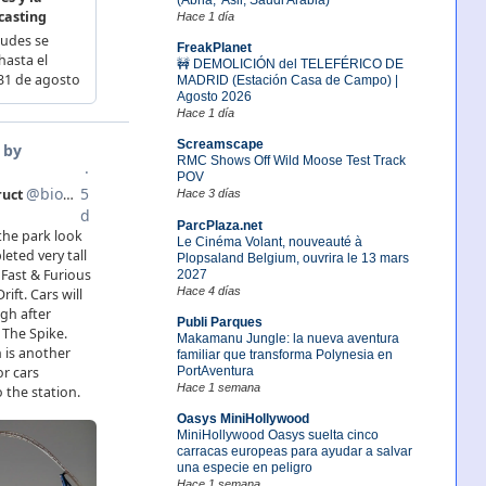
Hace 1 día
FreakPlanet
🚧 DEMOLICIÓN del TELEFÉRICO DE
MADRID (Estación Casa de Campo) |
Agosto 2026
Hace 1 día
Screamscape
RMC Shows Off Wild Moose Test Track
POV
Hace 3 días
ParcPlaza.net
Le Cinéma Volant, nouveauté à
Plopsaland Belgium, ouvrira le 13 mars
2027
Hace 4 días
Publi Parques
Makamanu Jungle: la nueva aventura
familiar que transforma Polynesia en
PortAventura
Hace 1 semana
Oasys MiniHollywood
MiniHollywood Oasys suelta cinco
carracas europeas para ayudar a salvar
una especie en peligro
Hace 1 semana